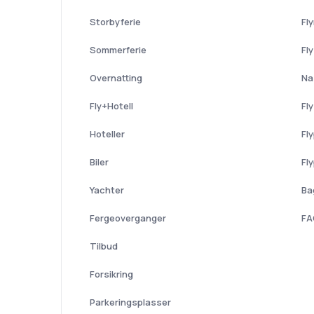
Storbyferie
Fl
Sommerferie
Fl
Overnatting
Na
Fly+Hotell
Fl
Hoteller
Fl
Biler
Fl
Yachter
Ba
Fergeoverganger
FA
Tilbud
Forsikring
Parkeringsplasser