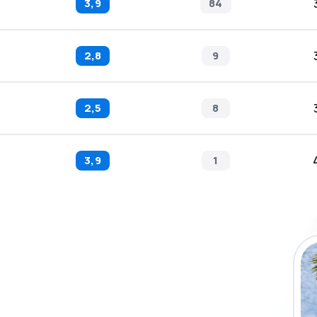
3,9
84
2,8
9
2,5
8
3,9
1
eSky-appen og
a enklere