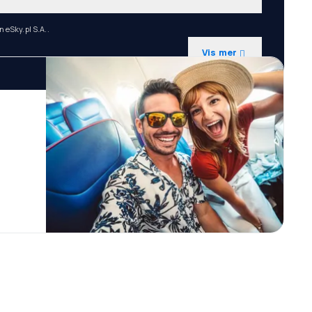
 eSky.pl S.A..
Vis mer