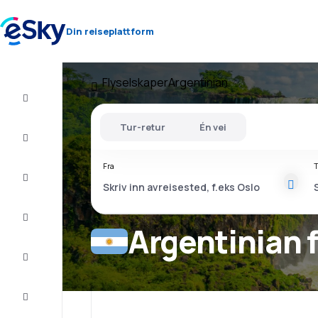
Din reiseplattform
Flyselskaper
Argentinian
Fly+Hotell
Tur-retur
Én vei
Flybilletter
Fra
T
Sommerferie
Last
minute
Argentinian 
Storbyferie
Overnatting