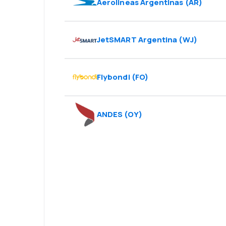
Aerolineas Argentinas
(
AR
)
JetSMART Argentina
(
WJ
)
Flybondi
(
FO
)
ANDES
(
OY
)
Psst! Last ned 
gjør reisen end