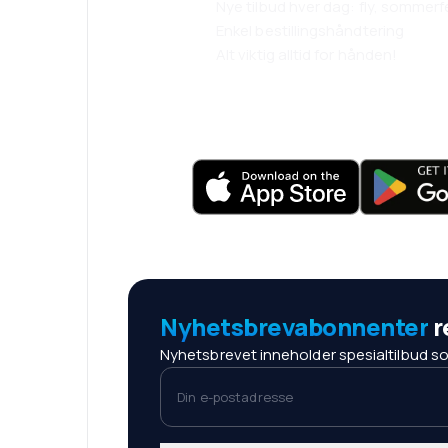
Nye tilbud hver dag: fly, sommerf
Enkel bestillingshåndtering
Alt viktig alltid for hånden!
Nyhetsbrevabonnenter
r
Nyhetsbrevet inneholder spesialtilbud som
Din e-postadresse