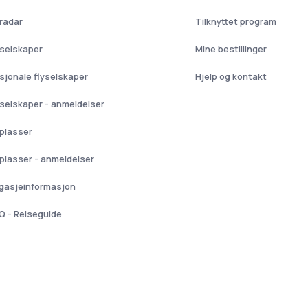
yradar
Tilknyttet program
yselskaper
Mine bestillinger
sjonale flyselskaper
Hjelp og kontakt
yselskaper - anmeldelser
yplasser
yplasser - anmeldelser
gasjeinformasjon
Q - Reiseguide