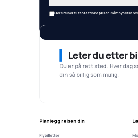
Flere reiser til fantastiske priser i vårt nyhetsbrev
Leter du etter bi
Du er på rett sted. Hver dag s
din så billig som mulig.
Planlegg reisen din
L
Flybilletter
Mo