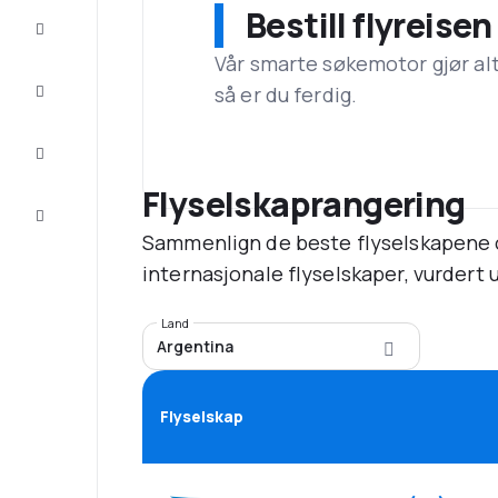
Bestill flyreise
Tilbud
Vår smarte søkemotor gjør alt a
Komplett
så er du ferdig.
reisen
Inspirasjon
og råd
Flyselskaprangering
Kundeservice
Sammenlign de beste flyselskapene o
internasjonale flyselskaper, vurdert u
Land
Argentina
Flyselskap