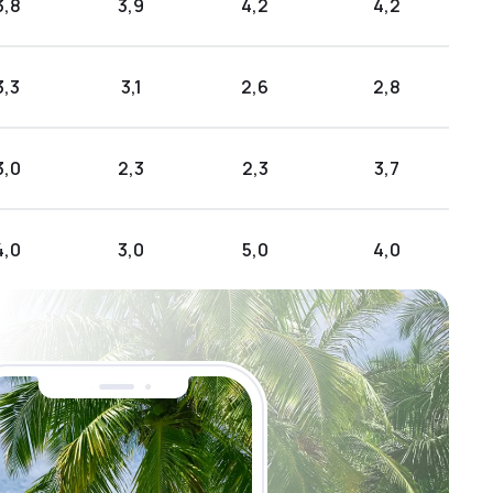
3,8
3,9
4,2
4,2
3,3
3,1
2,6
2,8
3,0
2,3
2,3
3,7
4,0
3,0
5,0
4,0