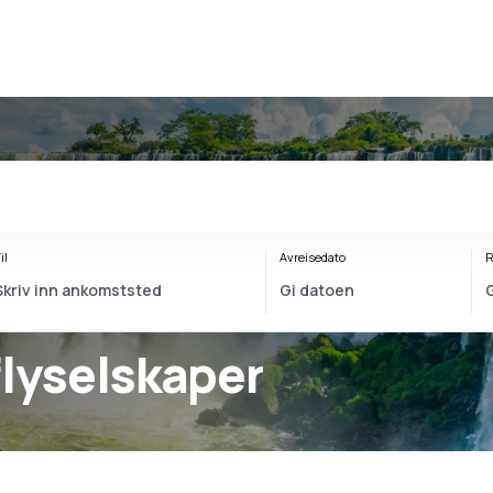
il
Avreisedato
R
flyselskaper