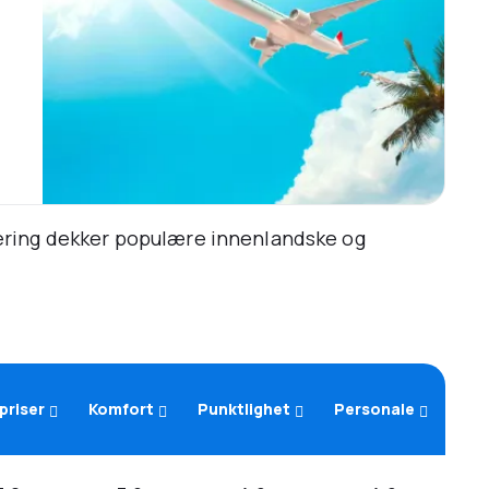
ering dekker populære innenlandske og
tpriser
Komfort
Punktlighet
Personale