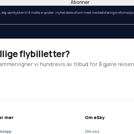
Abonner
.
Jeg samtykker til å motta e-poster i nyhetsbrevsform med markedsføringsinformasjon
llige flybilletter?
ammenligner vi hundrevis av tilbud for å gjøre reisen
ær mer
Om eSky
bilapp
Om oss