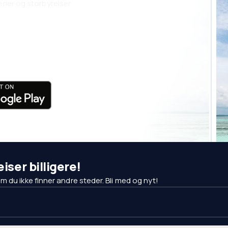
erier og storbyreiser
eiser billigere!
 du ikke finner andre steder. Bli med og nyt!