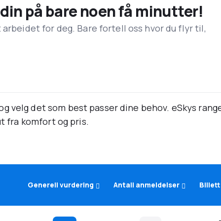
n din på bare noen få minutter!
rbeidet for deg. Bare fortell oss hvor du flyr til,
g velg det som best passer dine behov. eSkys rang
t fra komfort og pris.
Generell vurdering
Antall anmeldelser
Billet