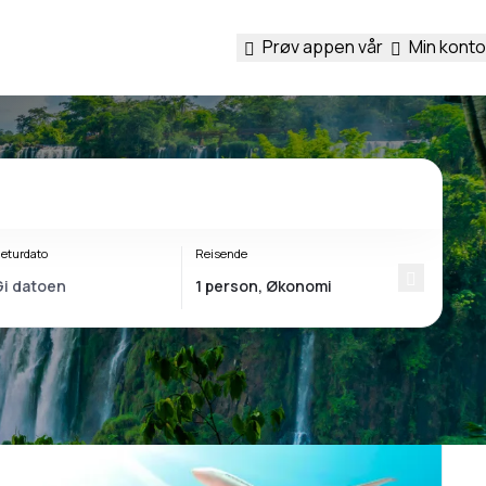
Prøv appen vår
Min konto
eturdato
Reisende