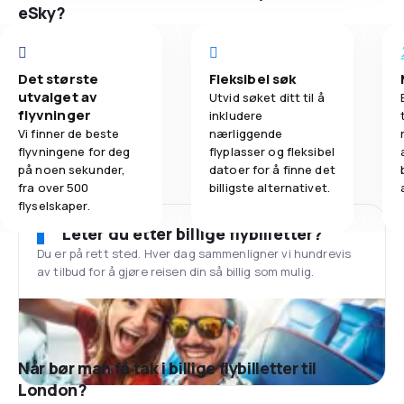
eSky?
Det største
Fleksibel søk
utvalget av
Utvid søket ditt til å
flyvninger
inkludere
Vi finner de beste
nærliggende
flyvningene for deg
flyplasser og fleksibel
på noen sekunder,
datoer for å finne det
fra over 500
billigste alternativet.
flyselskaper.
Leter du etter billige flybilletter?
Du er på rett sted. Hver dag sammenligner vi hundrevis
av tilbud for å gjøre reisen din så billig som mulig.
Når bør man få tak i billige flybilletter til
London?