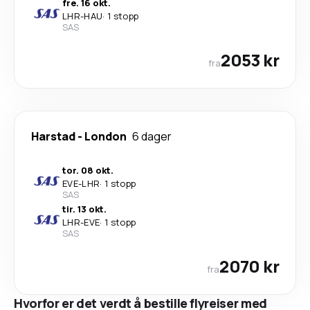
fre. 16 okt.
LHR
-
HAU
·
1 stopp
SAS
2053 kr
fra
Harstad
-
London
6 dager
tor. 08 okt.
EVE
-
LHR
·
1 stopp
SAS
tir. 13 okt.
LHR
-
EVE
·
1 stopp
SAS
2070 kr
fra
Hvorfor er det verdt å bestille flyreiser med