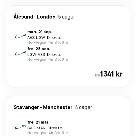
Ålesund
-
London
5 dager
man. 21 sep.
AES
-
LGW
·
Direkte
Norwegian Air Shuttle
fre. 25 sep.
LGW
-
AES
·
Direkte
Norwegian Air Shuttle
1341 kr
fra
Stavanger
-
Manchester
4 dager
fre. 21 mai
SVG
-
MAN
·
Direkte
Norwegian Air Shuttle