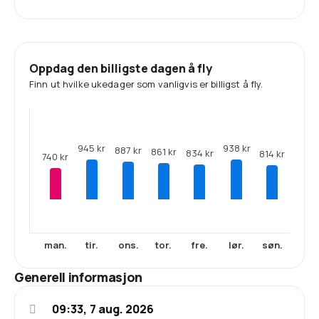
Oppdag den billigste dagen å fly
Finn ut hvilke ukedager som vanligvis er billigst å fly.
945 kr
938 kr
887 kr
861 kr
834 kr
814 kr
740 kr
man.
tir.
ons.
tor.
fre.
lør.
søn.
Generell informasjon
09:33, 7 aug. 2026