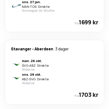
ons. 27 jan.
MAN
-
TOS
·
Direkte
Norwegian Air Shuttle
1699 kr
fra
Stavanger
-
Aberdeen
3 dager
man. 26 okt.
SVG
-
ABZ
·
Direkte
Wideroe
ons. 28 okt.
ABZ
-
SVG
·
Direkte
Wideroe
1703 kr
fra