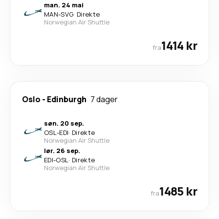
man. 24 mai
MAN
-
SVG
·
Direkte
Norwegian Air Shuttle
1414 kr
fra
Oslo
-
Edinburgh
7 dager
søn. 20 sep.
OSL
-
EDI
·
Direkte
Norwegian Air Shuttle
lør. 26 sep.
EDI
-
OSL
·
Direkte
Norwegian Air Shuttle
1485 kr
fra