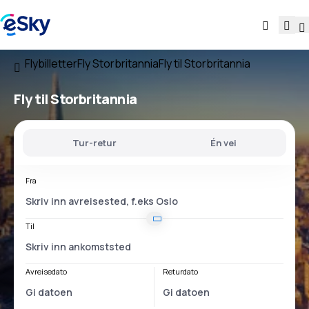
Flybilletter
Fly Storbritannia
Fly til Storbritannia
Fly til Storbritannia
Tur-retur
Én vei
Fra
Til
Avreisedato
Returdato