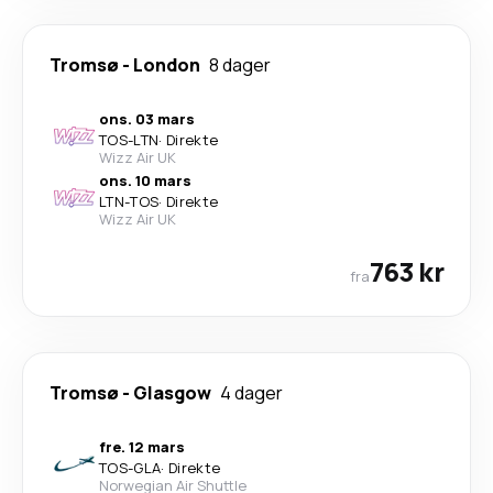
Tromsø
-
London
8 dager
ons. 03 mars
TOS
-
LTN
·
Direkte
Wizz Air UK
ons. 10 mars
LTN
-
TOS
·
Direkte
Wizz Air UK
763 kr
fra
Tromsø
-
Glasgow
4 dager
fre. 12 mars
TOS
-
GLA
·
Direkte
Norwegian Air Shuttle