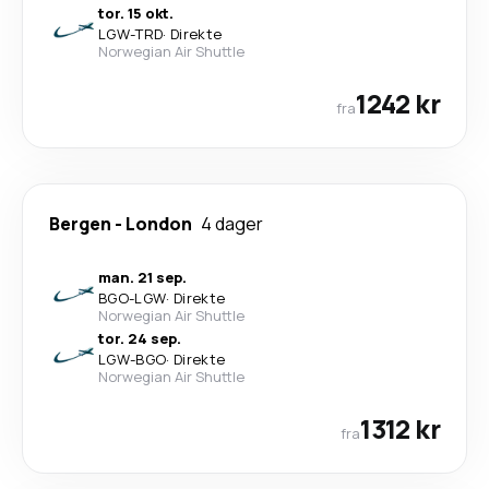
tor. 15 okt.
LGW
-
TRD
·
Direkte
Norwegian Air Shuttle
1242 kr
fra
Bergen
-
London
4 dager
man. 21 sep.
BGO
-
LGW
·
Direkte
Norwegian Air Shuttle
tor. 24 sep.
LGW
-
BGO
·
Direkte
Norwegian Air Shuttle
1312 kr
fra