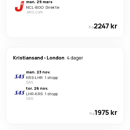
man. 29 mars
NCL
-
BGO
·
Direkte
Jet2.com
2247 kr
fra
Kristiansand
-
London
4 dager
man. 23 nov.
KRS
-
LHR
·
1 stopp
SAS
tor. 26 nov.
LHR
-
KRS
·
1 stopp
SAS
1975 kr
fra