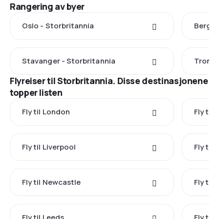
Rangering av byer
Oslo - Storbritannia
Bergen
Stavanger - Storbritannia
Trondh
Flyreiser til Storbritannia. Disse destinasjonene
topper listen
Fly til London
Fly til
Fly til Liverpool
Fly til
Fly til Newcastle
Fly til
Fly til Leeds
Fly til