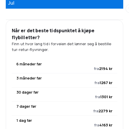
Jul
Når er det beste tidspunktet å kjøpe
flybilletter?
Finn ut hvor lang tid i forveien det lønner seg å bestille
tur-retur-flyvninger.
6 måneder før
fra
2194 kr
3 måneder før
fra
1267 kr
30 dager før
fra
1301 kr
7 dager før
fra
2279 kr
1 dag før
fra
4163 kr