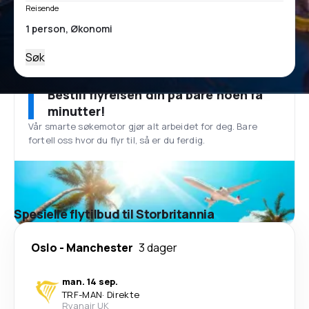
Reisende
Søk
Bestill flyreisen din på bare noen få
minutter!
Vår smarte søkemotor gjør alt arbeidet for deg. Bare
fortell oss hvor du flyr til, så er du ferdig.
Spesielle flytilbud til Storbritannia
Oslo
-
Manchester
3 dager
man. 14 sep.
TRF
-
MAN
·
Direkte
Ryanair UK