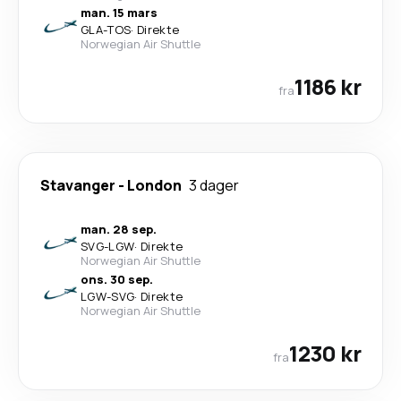
man. 15 mars
GLA
-
TOS
·
Direkte
Norwegian Air Shuttle
1186 kr
fra
Stavanger
-
London
3 dager
man. 28 sep.
SVG
-
LGW
·
Direkte
Norwegian Air Shuttle
ons. 30 sep.
LGW
-
SVG
·
Direkte
Norwegian Air Shuttle
1230 kr
fra