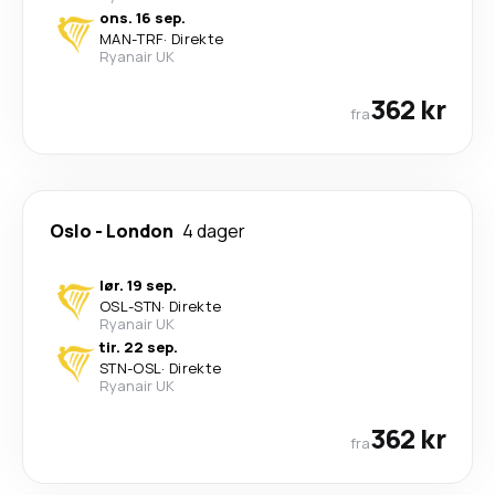
ons. 16 sep.
MAN
-
TRF
·
Direkte
Ryanair UK
362 kr
fra
Oslo
-
London
4 dager
lør. 19 sep.
OSL
-
STN
·
Direkte
Ryanair UK
tir. 22 sep.
STN
-
OSL
·
Direkte
Ryanair UK
362 kr
fra