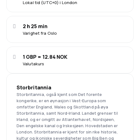
Lokal tid (UTC+0) i London
2 h 25 min
Varighet fra Oslo
1 GBP = 12.84 NOK
Valutakurs
Storbritannia
Storbritannia, også kjent som Det forente
kongerike, er en øynasjon i Vest-Europa som
omfatter England, Wales og Skottland på øya
Storbritannia, samt Nord-Irland. Landet grenser til
Irland, og er omgitt av Atlanterhavet, Nordsjøen,
Den engelske kanal og Irskesjøen. Hovedstaden er
London. Storbritannia er kjent for sin rike historie,
kultur og ikoniske severdigheter som Big Ben og