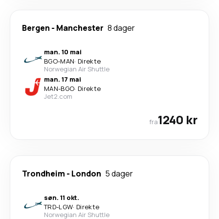
Bergen
-
Manchester
8 dager
man. 10 mai
BGO
-
MAN
·
Direkte
Norwegian Air Shuttle
man. 17 mai
MAN
-
BGO
·
Direkte
Jet2.com
1240 kr
fra
Trondheim
-
London
5 dager
søn. 11 okt.
TRD
-
LGW
·
Direkte
Norwegian Air Shuttle