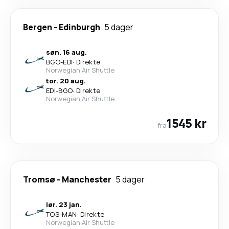
Bergen
-
Edinburgh
5 dager
søn. 16 aug.
BGO
-
EDI
·
Direkte
Norwegian Air Shuttle
tor. 20 aug.
EDI
-
BGO
·
Direkte
Norwegian Air Shuttle
1545 kr
fra
Tromsø
-
Manchester
5 dager
lør. 23 jan.
TOS
-
MAN
·
Direkte
Norwegian Air Shuttle