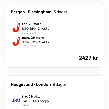
Bergen
-
Birmingham
5 dager
tor. 25 mars
BGO
-
BHX
·
Direkte
Jet2.com
man. 29 mars
BHX
-
BGO
·
Direkte
Jet2.com
2427 kr
fra
Haugesund
-
London
8 dager
fre. 09 okt.
HAU
-
LHR
·
1 stopp
SAS