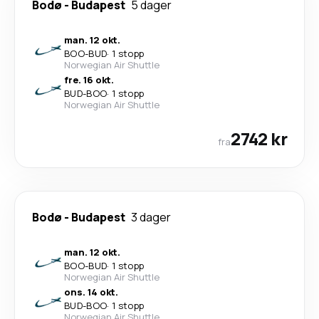
Bodø
-
Budapest
5 dager
man. 12 okt.
BOO
-
BUD
·
1 stopp
Norwegian Air Shuttle
fre. 16 okt.
BUD
-
BOO
·
1 stopp
Norwegian Air Shuttle
2742 kr
fra
Bodø
-
Budapest
3 dager
man. 12 okt.
BOO
-
BUD
·
1 stopp
Norwegian Air Shuttle
ons. 14 okt.
BUD
-
BOO
·
1 stopp
Norwegian Air Shuttle