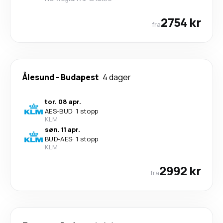
2754 kr
fra
Ålesund
-
Budapest
4 dager
tor. 08 apr.
AES
-
BUD
·
1 stopp
KLM
søn. 11 apr.
BUD
-
AES
·
1 stopp
KLM
2992 kr
fra