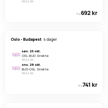
Wizz Air
692 kr
fra
Oslo
-
Budapest
4 dager
søn. 25 okt.
OSL
-
BUD
·
Direkte
Wizz Air
ons. 28 okt.
BUD
-
OSL
·
Direkte
Wizz Air
741 kr
fra