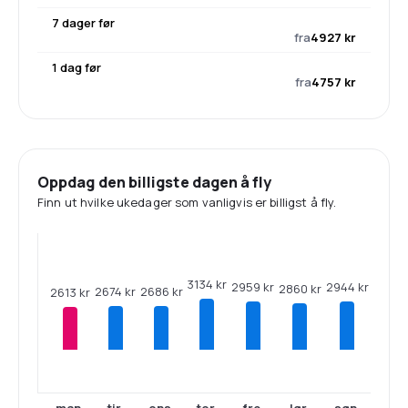
7 dager før
fra
4927 kr
1 dag før
fra
4757 kr
Oppdag den billigste dagen å fly
Finn ut hvilke ukedager som vanligvis er billigst å fly.
3134 kr
2959 kr
2944 kr
2860 kr
2686 kr
2674 kr
2613 kr
man.
tir.
ons.
tor.
fre.
lør.
søn.