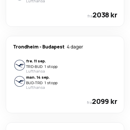
Lufthansa
2038 kr
fra
Trondheim
-
Budapest
4 dager
fre. 11 sep.
TRD
-
BUD
·
1 stopp
Lufthansa
man. 14 sep.
BUD
-
TRD
·
1 stopp
Lufthansa
2099 kr
fra