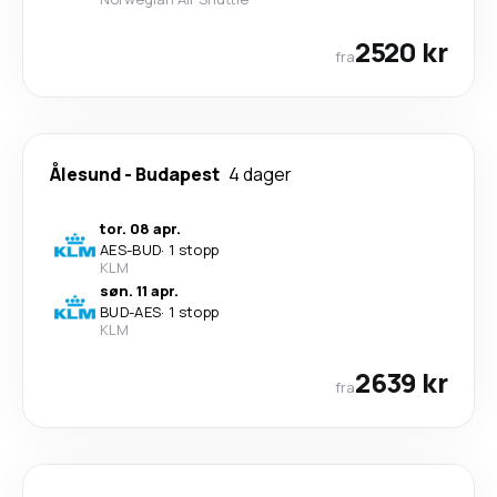
2520 kr
fra
Ålesund
-
Budapest
4 dager
tor. 08 apr.
AES
-
BUD
·
1 stopp
KLM
søn. 11 apr.
BUD
-
AES
·
1 stopp
KLM
2639 kr
fra