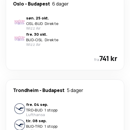
Oslo
-
Budapest
6 dager
søn. 25 okt.
OSL
-
BUD
·
Direkte
Wizz Air
fre. 30 okt.
BUD
-
OSL
·
Direkte
Wizz Air
741 kr
fra
Trondheim
-
Budapest
5 dager
fre. 04 sep.
TRD
-
BUD
·
1 stopp
Lufthansa
tir. 08 sep.
BUD
-
TRD
·
1 stopp