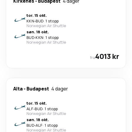
Kirkenes
-
Budapest
4 dager
tor. 15 okt.
KKN
-
BUD
·
1 stopp
Norwegian Air Shuttle
søn. 18 okt.
BUD
-
KKN
·
1 stopp
Norwegian Air Shuttle
4013 kr
fra
Alta
-
Budapest
4 dager
tor. 15 okt.
ALF
-
BUD
·
1 stopp
Norwegian Air Shuttle
søn. 18 okt.
BUD
-
ALF
·
1 stopp
Norwegian Air Shuttle