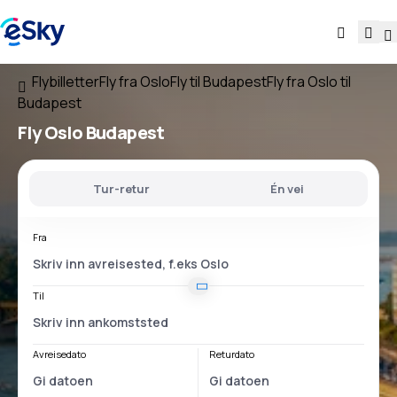
Flybilletter
Fly fra Oslo
Fly til Budapest
Fly fra Oslo til
Budapest
Fly
Oslo Budapest
Tur-retur
Én vei
Fra
Til
Avreisedato
Returdato