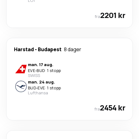
LOT
2201 kr
fra
Harstad
-
Budapest
8 dager
man. 17 aug.
EVE
-
BUD
·
1 stopp
SWISS
man. 24 aug.
BUD
-
EVE
·
1 stopp
Lufthansa
2454 kr
fra