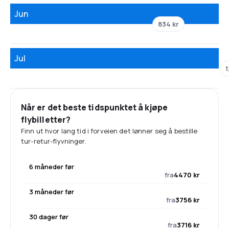
Jun
834 kr
Jul
1
Når er det beste tidspunktet å kjøpe
flybilletter?
Finn ut hvor lang tid i forveien det lønner seg å bestille
tur-retur-flyvninger.
6 måneder før
fra
4470 kr
3 måneder før
fra
3756 kr
30 dager før
fra
3716 kr