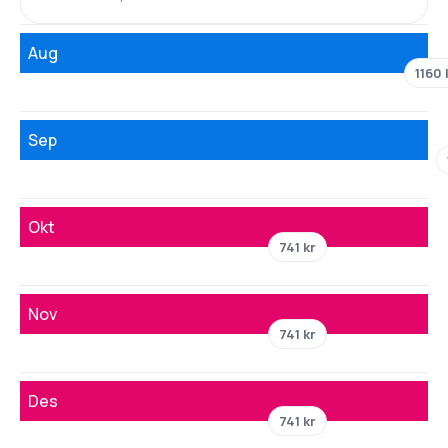
Aug
1160 
Sep
Okt
741 kr
Nov
741 kr
Des
741 kr