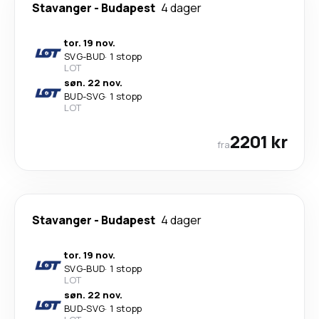
Stavanger
-
Budapest
4 dager
tor. 19 nov.
SVG
-
BUD
·
1 stopp
LOT
søn. 22 nov.
BUD
-
SVG
·
1 stopp
LOT
2201 kr
fra
Stavanger
-
Budapest
4 dager
tor. 19 nov.
SVG
-
BUD
·
1 stopp
LOT
søn. 22 nov.
BUD
-
SVG
·
1 stopp