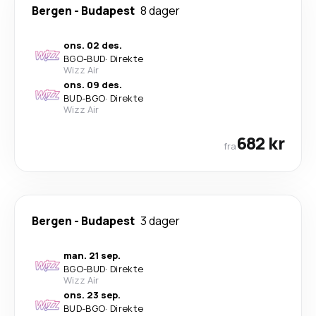
Bergen
-
Budapest
8 dager
ons. 02 des.
BGO
-
BUD
·
Direkte
Wizz Air
ons. 09 des.
BUD
-
BGO
·
Direkte
Wizz Air
682 kr
fra
Bergen
-
Budapest
3 dager
man. 21 sep.
BGO
-
BUD
·
Direkte
Wizz Air
ons. 23 sep.
BUD
-
BGO
·
Direkte