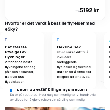
5192 kr
fra
Hvorfor er det verdt å bestille flyreiser med
eSky?
Det største
Fleksibel søk
utvalget av
Utvid søket ditt til å
flyvninger
inkludere
Vi finner de beste
nærliggende
flyvningene for deg
flyplasser og fleksibel
på noen sekunder,
datoer for å finne det
fra over 500
billigste alternativet.
flyselskaper.
Leter du etter billige flybilletter?
Du er på rett sted. Hver dag sammenligner vi hundrevis
av tilbud for å gjøre reisen din så billig som mulig.