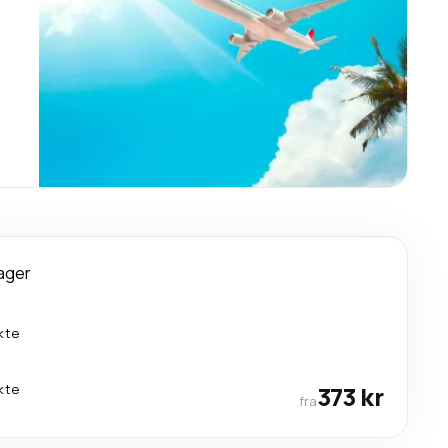
ager
kte
kte
373 kr
fra