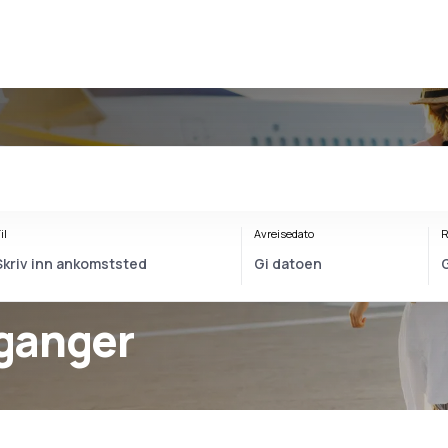
il
Avreisedato
R
ganger