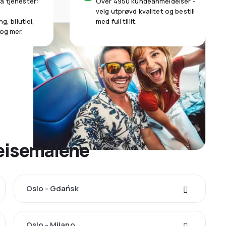
a tjenester:
Over 4950 kundeanmeldelser -
velg utprøvd kvalitet og bestill
g, bilutlei,
med full tillit.
 og mer.
reisemålene
Oslo - Gdańsk
Oslo - Milano