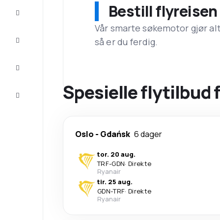
Bestill flyreise
Tilbud
Vår smarte søkemotor gjør alt a
Komplett
så er du ferdig.
reisen
Inspirasjon
og råd
Spesielle flytilbud 
Kundeservice
Oslo
-
Gdańsk
6 dager
tor. 20 aug.
TRF
-
GDN
·
Direkte
Ryanair
tir. 25 aug.
GDN
-
TRF
·
Direkte
Ryanair