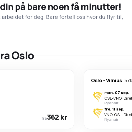
n din på bare noen få minutter!
rbeidet for deg. Bare fortell oss hvor du flyr til,
fra Oslo
Oslo
-
Vilnius
5 d
man. 07 sep.
OSL
-
VNO
·
Dire
Ryanair
fre. 11 sep.
362 kr
VNO
-
OSL
·
Dire
fra
Ryanair