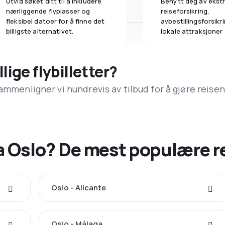
Utvid søket ditt til å inkludere
Benytt deg av ekstr
nærliggende flyplasser og
reiseforsikring,
fleksibel datoer for å finne det
avbestillingsforsikrin
billigste alternativet.
lokale attraksjoner
llige flybilletter?
ammenligner vi hundrevis av tilbud for å gjøre reisen
fra Oslo? De mest populære 
Oslo - Alicante
Oslo - Málaga