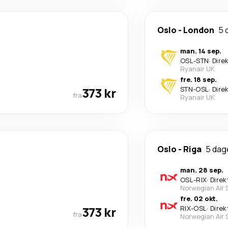
Oslo
-
London
5 
man. 14 sep.
OSL
-
STN
·
Dire
Ryanair UK
fre. 18 sep.
373 kr
STN
-
OSL
·
Dire
fra
Ryanair UK
Oslo
-
Riga
5 dag
man. 28 sep.
OSL
-
RIX
·
Direk
Norwegian Air
fre. 02 okt.
373 kr
RIX
-
OSL
·
Direk
fra
Norwegian Air