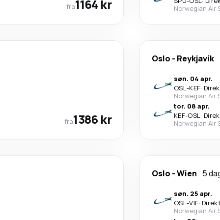
1164 kr
SPU
-
OSL
·
Dire
fra
Norwegian Air 
Oslo
-
Reykjavík
søn. 04 apr.
OSL
-
KEF
·
Dire
Norwegian Air 
tor. 08 apr.
1386 kr
KEF
-
OSL
·
Dire
fra
Norwegian Air 
Oslo
-
Wien
5 da
søn. 25 apr.
OSL
-
VIE
·
Direk
Norwegian Air 