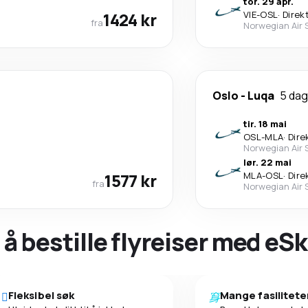
tor. 29 apr.
1424 kr
VIE
-
OSL
·
Direk
fra
Norwegian Air 
Oslo
-
Luqa
5 dag
tir. 18 mai
OSL
-
MLA
·
Dire
Norwegian Air 
lør. 22 mai
1577 kr
MLA
-
OSL
·
Dire
fra
Norwegian Air 
 å bestille flyreiser med eS
Fleksibel søk
Mange fasilitete