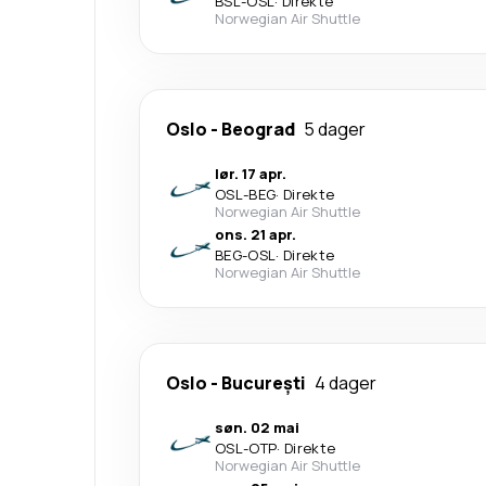
BSL
-
OSL
·
Direkte
Norwegian Air Shuttle
Oslo
-
Beograd
5 dager
lør. 17 apr.
OSL
-
BEG
·
Direkte
Norwegian Air Shuttle
ons. 21 apr.
BEG
-
OSL
·
Direkte
Norwegian Air Shuttle
Oslo
-
București
4 dager
søn. 02 mai
OSL
-
OTP
·
Direkte
Norwegian Air Shuttle