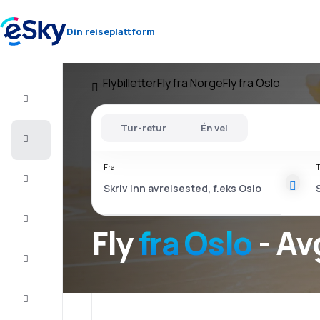
Din reiseplattform
Flybilletter
Fly fra Norge
Fly fra Oslo
Fly+Hotell
Tur-retur
Én vei
Flybilletter
Fra
T
Sommerferie
Last
minute
Fly
fra Oslo
- Av
Storbyferie
Overnatting