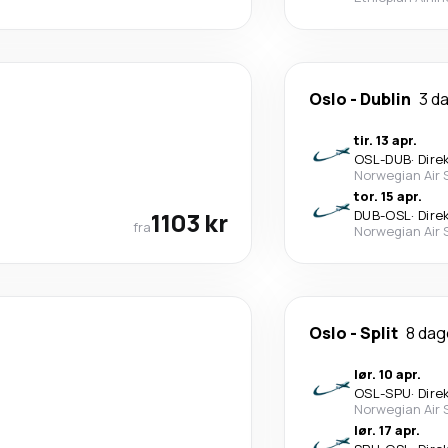
Oslo
-
Dublin
3 d
tir. 13 apr.
OSL
-
DUB
·
Dire
Norwegian Air 
tor. 15 apr.
1103 kr
DUB
-
OSL
·
Dire
fra
Norwegian Air 
Oslo
-
Split
8 dag
lør. 10 apr.
OSL
-
SPU
·
Dire
Norwegian Air 
lør. 17 apr.