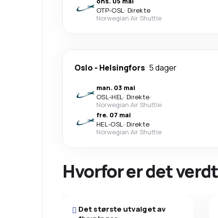
ons. 05 mai
OTP
-
OSL
·
Direkte
Norwegian Air Shuttle
Oslo
-
Helsingfors
5 dager
man. 03 mai
OSL
-
HEL
·
Direkte
Norwegian Air Shuttle
fre. 07 mai
HEL
-
OSL
·
Direkte
Norwegian Air Shuttle
Hvorfor er det verdt
Det største utvalget av