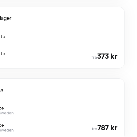
dager
kte
kte
373 kr
fra
er
te
 Sweden
te
787 kr
fra
 Sweden