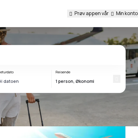
Prøv appen vår
Min konto
eturdato
Reisende