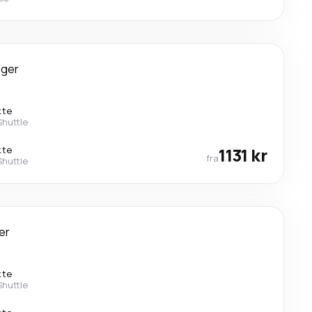
ager
kte
Shuttle
kte
1131 kr
fra
Shuttle
er
kte
Shuttle