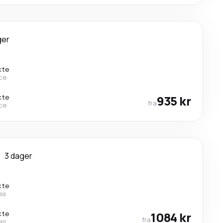
ger
kte
ce
kte
935 kr
fra
ce
m
3 dager
kte
nes
kte
1084 kr
fra
nes