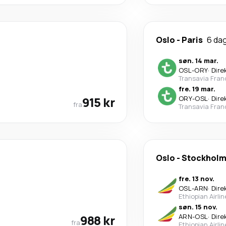
Oslo
-
Paris
6 da
søn. 14 mar.
OSL
-
ORY
·
Dire
Transavia Fran
fre. 19 mar.
915 kr
ORY
-
OSL
·
Dire
fra
Transavia Fran
Oslo
-
Stockhol
fre. 13 nov.
OSL
-
ARN
·
Dire
Ethiopian Airli
søn. 15 nov.
988 kr
ARN
-
OSL
·
Dire
fra
Ethiopian Airli