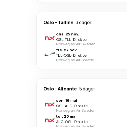
Oslo
-
Tallinn
3 dager
ons. 25 nov.
OSL
-
TLL
·
Direkte
Norwegian Air Sweden
fre. 27 nov.
TLL
-
OSL
·
Direkte
Norwegian Air Shuttle
Oslo
-
Alicante
5 dager
søn. 16 mai
OSL
-
ALC
·
Direkte
Norwegian Air Sweden
tor. 20 mai
ALC
-
OSL
·
Direkte
Norwegian Air Sweden