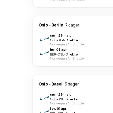
Oslo
-
Berlin
7 dager
søn. 28 mar.
OSL
-
BER
·
Direkte
Norwegian Air Shuttle
lør. 03 apr.
BER
-
OSL
·
Direkte
Norwegian Air Shuttle
Oslo
-
Basel
5 dager
søn. 28 mar.
OSL
-
BSL
·
Direkte
Norwegian Air Shuttle
tor. 01 apr.