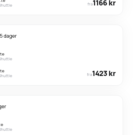
kte
1166 kr
fra
Shuttle
5 dager
kte
Shuttle
kte
1423 kr
fra
Shuttle
ger
te
Shuttle