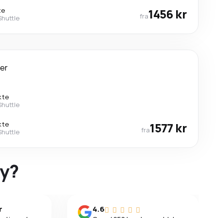
te
1456 kr
fra
Shuttle
er
kte
Shuttle
kte
1577 kr
fra
Shuttle
ky?
r
4.6