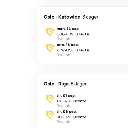
Oslo
-
Katowice
3 dager
man. 14 sep.
OSL
-
KTW
·
Direkte
Ryanair
ons. 16 sep.
KTW
-
OSL
·
Direkte
Ryanair
Oslo
-
Riga
8 dager
tir. 01 sep.
TRF
-
RIX
·
Direkte
Ryanair
tir. 08 sep.
RIX
-
TRF
·
Direkte
Ryanair