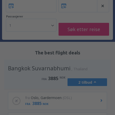
Passasjerer
1
Søk etter reise
The best flight deals
Bangkok Suvarnabhumi
Thailand
3885
NOK
FRA
2 tilbud
fra
Oslo, Gardermoen
(OSL)
3885
FRA
NOK