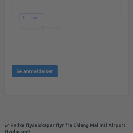
Hjelpsom
Oversatt av
Linda
Spojené Státy Americké,
Februar 2020
Se anmeldelser
✔️ Hvilke flyselskaper flyr fra Chiang Mai Intl Airport
flyplassen?