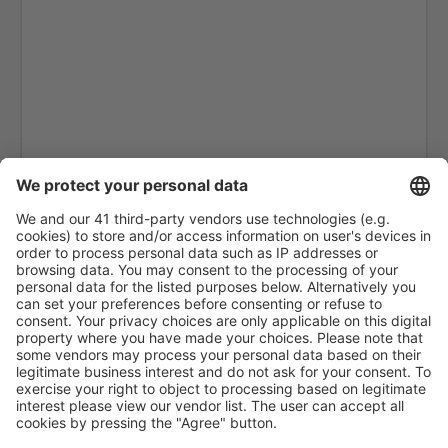
Sakon Nakhon Airport (SNO)
Sukhothai Airport (THS)
Surat Thani Airport (URT)
Bangkok
Trang Airport (TST)
Trat Airport (TDX)
Ubon Ratchathani Airport (UBP)
Udon Thani Intl Airport (UTH)
Rayong U-Tapao (UTP)