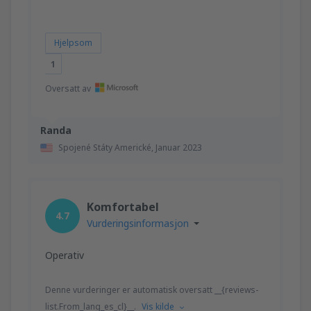
Hjelpsom
1
Oversatt av
Randa
Spojené Státy Americké,
Januar 2023
Komfortabel
4.7
Vurderingsinformasjon
Operativ
Denne vurderinger er automatisk oversatt __{reviews-
list.From_lang_es_cl}__.
Vis kilde