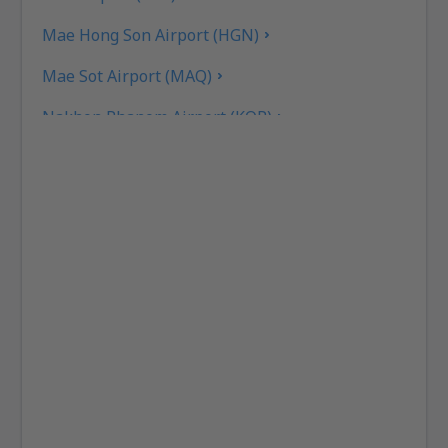
Mae Hong Son Airport (HGN)
Mae Sot Airport (MAQ)
Nakhon Phanom Airport (KOP)
Nakhon Si Thammarat Airport (NST)
Nan Nakhon (NNT)
Narathiwat Airport (NAW)
Phitsanulok Airport (PHS)
Phrae Airport (PRH)
Phuket Intl Airport (HKT)
Ranong Airport (UNN)
Roi Et (ROI)