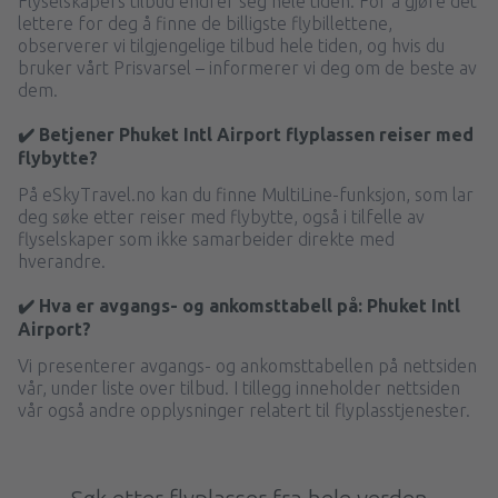
Flyselskapers tilbud endrer seg hele tiden. For å gjøre det
lettere for deg å finne de billigste flybillettene,
observerer vi tilgjengelige tilbud hele tiden, og hvis du
bruker vårt Prisvarsel – informerer vi deg om de beste av
dem.
✔️ Betjener Phuket Intl Airport flyplassen reiser med
flybytte?
På eSkyTravel.no kan du finne MultiLine-funksjon, som lar
deg søke etter reiser med flybytte, også i tilfelle av
flyselskaper som ikke samarbeider direkte med
hverandre.
✔️ Hva er avgangs- og ankomsttabell på: Phuket Intl
Airport?
Vi presenterer avgangs- og ankomsttabellen på nettsiden
vår, under liste over tilbud. I tillegg inneholder nettsiden
vår også andre opplysninger relatert til flyplasstjenester.
Søk etter flyplasser fra hele verden