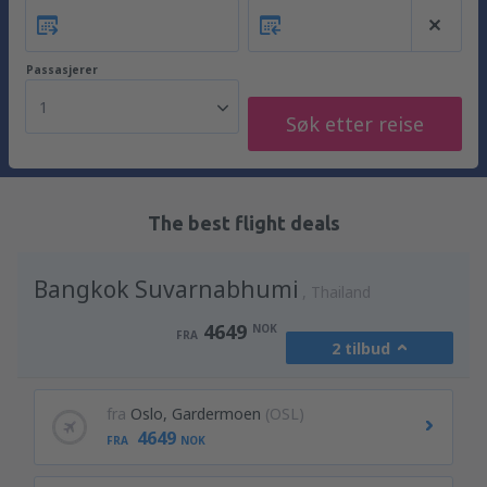
Passasjerer
1
Søk etter reise
The best flight deals
Bangkok Suvarnabhumi
Thailand
4649
NOK
FRA
2 tilbud
fra
Oslo, Gardermoen
(OSL)
4649
FRA
NOK