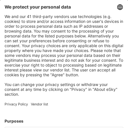
Trang Airport (TST)
Trat Airport (TDX)
Ubon Ratchathani Airport (UBP)
Udon Thani Intl Airport (UTH)
Rayong U-Tapao (UTP)