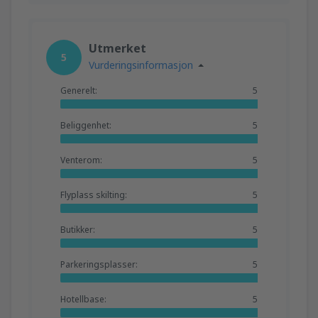
Utmerket
5
Vurderingsinformasjon
Generelt:
5
Beliggenhet:
5
Venterom:
5
Flyplass skilting:
5
Butikker:
5
Parkeringsplasser:
5
Hotellbase:
5