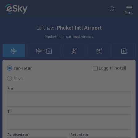
Menu
Lufthavn
Phuket Intl Airport
Phuket International Airport
Legg til hotell
Tur-retur
Én vei
Fra
Til
Avreisedato
Returdato