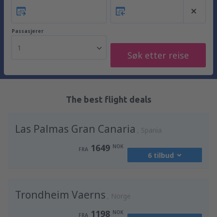
Passasjerer
1
Søk etter reise
The best flight deals
Las Palmas Gran Canaria
Spania
1649
NOK
FRA
6 tilbud
fra
Oslo, Gardermoen
(OSL)
Trondheim Vaerns
2231
Norge
FRA
NOK
1198
NOK
FRA