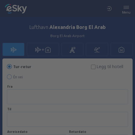
Menu
Lufthavn
Alexandria Borg El Arab
Borg El Arab Airport
Legg til hotell
Tur-retur
Én vei
Fra
Til
Avreisedato
Returdato