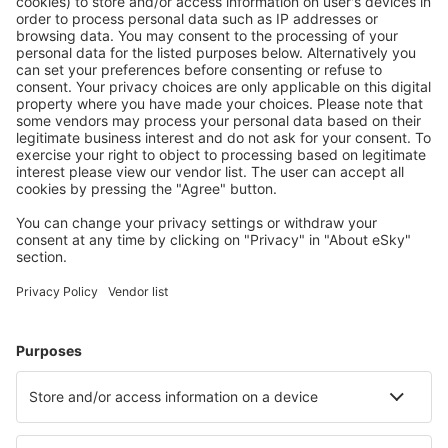
Mykonos Airport (JMK)
Mitylena Intl Airport (MJT)
Naxos Island Airport (JNX)
Volos Nea Anchialos (VOL)
Paros Airport (PAS)
Preveza Lefkada Aktion (PVK)
Santorini Kamari (JTR)
Sitia Airport (JSH)
Skiathos Airport (JSI)
Skyros Airport (SKU)
Syros Airport (JSY)