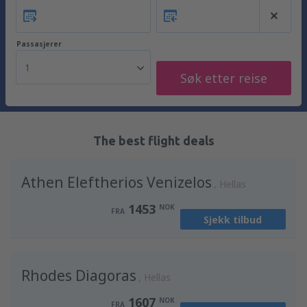
Passasjerer
1
Søk etter reise
The best flight deals
Athen Eleftherios Venizelos
Hellas
1453
NOK
FRA
Sjekk tilbud
Rhodes Diagoras
Hellas
1607
NOK
FRA