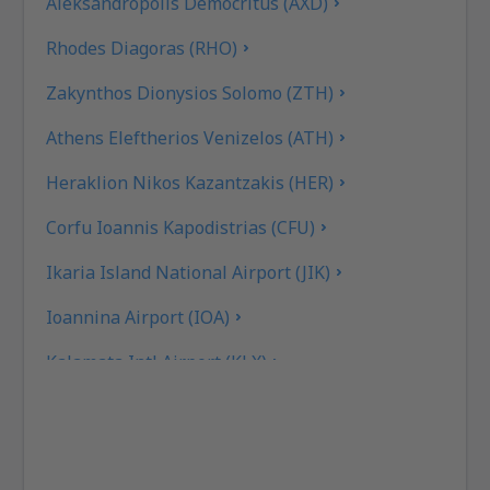
Aleksandropolis Democritus (AXD)
Rhodes Diagoras (RHO)
Zakynthos Dionysios Solomo (ZTH)
Athens Eleftherios Venizelos (ATH)
Heraklion Nikos Kazantzakis (HER)
Corfu Ioannis Kapodistrias (CFU)
Ikaria Island National Airport (JIK)
Ioannina Airport (IOA)
Kalamata Intl Airport (KLX)
Pothia Kalimnos (JKL)
Karpathos Airport (AOK)