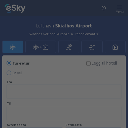
Menu
Lufthavn
Skiathos Airport
Skiathos National Airport "A. Papadiamantis"
Legg til hotell
Tur-retur
Én vei
Fra
Til
Avreisedato
Returdato