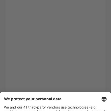
Kasos Island Airport (KSJ)
Kastelorizo Airport (KZS)
Kavala Intl Airport (KVA)
Cephalonia Intl Airport (EFL)
Kithira Airport (KIT)
Kos Island Hippocrates (KGS)
Kozani Airport (KZI)
Lemnos Airport (LXS)
Leros Island Airport (LRS)
Thessaloniki Makedonia (SKG)
Milos National Airport (MLO)