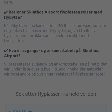
dem.
✔️ Betjener Skiathos Airport flyplassen reiser med
flybytte?
På eSkyTravel.no kan du finne MultiLine-funksjon, som lar
deg søke etter reiser med flybytte, også i tilfelle av
flyselskaper som ikke samarbeider direkte med
hverandre.
✔️ Hva er avgangs- og ankomsttabell på: Skiathos
Airport?
Vi presenterer avgangs- og ankomsttabellen på nettsiden
vår, under liste over tilbud. I tillegg inneholder nettsiden
vår også andre opplysninger relatert til flyplasstjenester.
Søk etter flyplasser fra hele verden
Gå til land