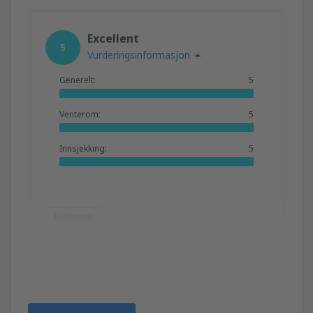
Excellent
5
Vurderingsinformasjon
Generelt:
5
Venterom:
5
Innsjekking:
5
Hjelpsom
TATIANA
Rumænien,
Oktober 2024