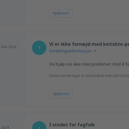
Hjelpsom
Vi er ikke fornøyd med ketishte-p
,
Mai 2024
1
Vurderingsinformasjon
De hjalp oss ikke med problemet med å fo
Denne vurderinger er automatisk oversatt fra bu
Hjelpsom
I stedet for fagfolk
l 2024
1