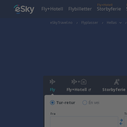
Fly+Hotell
Fly+Hotell
Flybilletter
Storbyferie
eSkyTravel.no
Flyplasser
Hellas
Fly
Fly+Hotell
Storbyferie
Tur-retur
Én vei
Fra
Ti