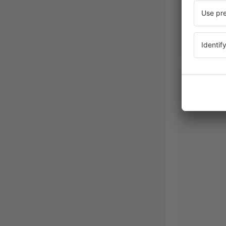
Vasileios
Hellas,
Okto