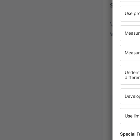
Santorini
Vurdering
vurderin
Victor
Frankrike,
November 2