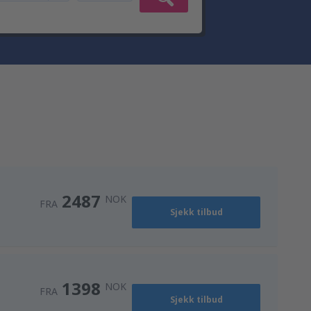
2487
NOK
FRA
Sjekk tilbud
1398
NOK
FRA
Sjekk tilbud