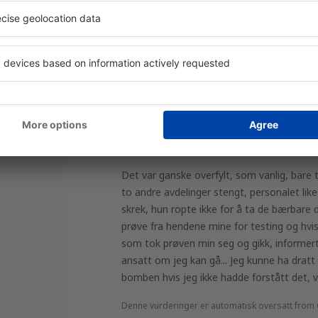
Denne vurderinger er automatisk oversatt from 
Hjelpsom
Folkemengder
ber 2024
2.3
Vurderingsinformasjon
Det var ganske overfylt, som vanlig, bare t
to andre avdelinger stengt, personalet like
skrek, hun ropte ikke for å ta de bærbare
prøve fra hendene mine for testing og hvis
som tok prøven min seg og gikk, informer
ansatt om jeg kan gå... Jeg kunne ha dratt
bomben hvis jeg ikke hadde forstått det, v
Denne vurderinger er automatisk oversatt from 