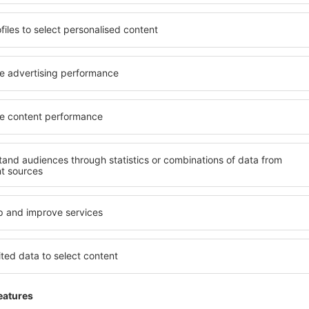
 Kamari Lufthavn
3.8
 basert på
140
ger
fra ekte brukere
Veldig bra
5
Vurderingsinformasjon
024
Veldig bra. Enkelt og effektivt!