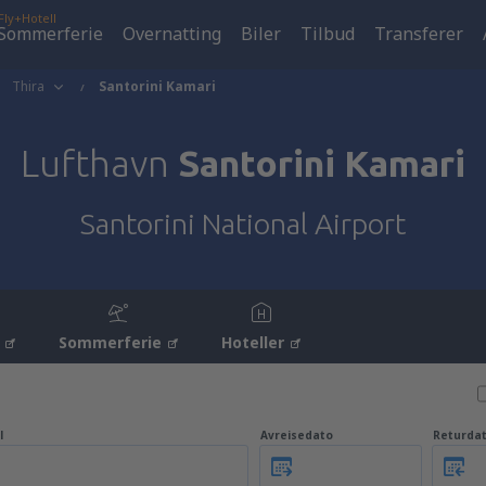
Fly+Hotell
Sommerferie
Overnatting
Biler
Tilbud
Transferer
Thira
Santorini Kamari
Lufthavn
Santorini Kamari
Santorini National Airport
Sommerferie
Hoteller
l
Avreisedato
Returda