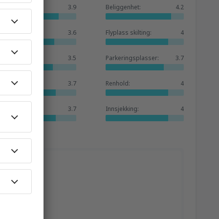
Generelt:
3.9
Beliggenhet:
4.2
Venterom:
3.6
Flyplass skilting:
4
Butikker:
3.5
Parkeringsplasser:
3.7
Hotellbase:
3.7
Renhold:
4
Tjenester:
3.7
Innsjekking:
4