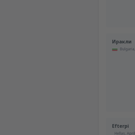
Иракли
Bulgaria
Efterpi
Hellas,
Apri