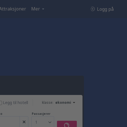
Attraksjoner
Mer
Logg på
Legg til hotell
klasse:
økonomi
to
Passasjerer
1