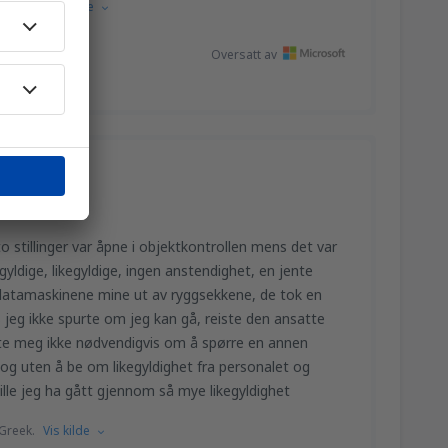
French.
Vis kilde
Oversatt av
o stillinger var åpne i objektkontrollen mens det var
gyldige, likegyldige, ingen anstendighet, en jente
 datamaskinene mine ut av ryggsekkene, de tok en
 jeg ikke spurte om jeg kan gå, reiste den ansatte
te meg ikke nødvendigvis om å spørre en annen
 og uten å be om likegyldighet fra personalet og
ille jeg ha gått gjennom så mye likegyldighet
Greek.
Vis kilde