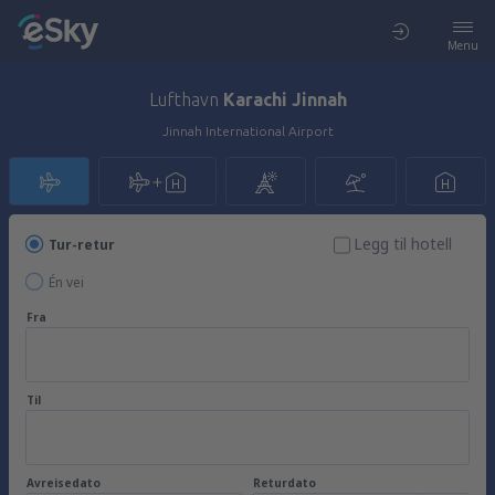
Menu
Lufthavn
Karachi Jinnah
Jinnah International Airport
Legg til hotell
Tur-retur
Én vei
Fra
Til
Avreisedato
Returdato