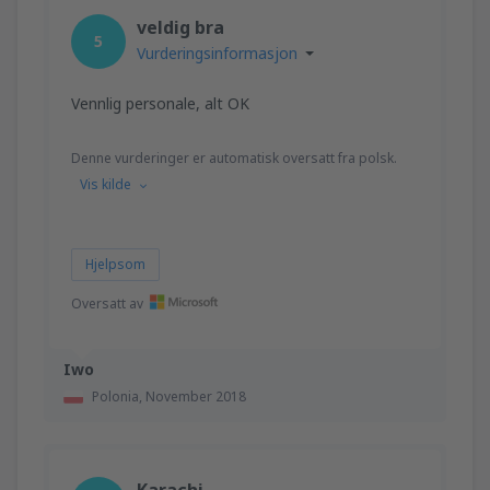
fra
Trondheim, Vaerns
(TRD)
veldig bra
1375
5
FRA
NOK
Vurderingsinformasjon
fra
Orland, Orland
(OLA)
Vennlig personale, alt OK
1078
FRA
NOK
Denne vurderinger er automatisk oversatt fra polsk.
Vis kilde
Hjelpsom
Oversatt av
Iwo
Polonia,
November 2018
Karachi