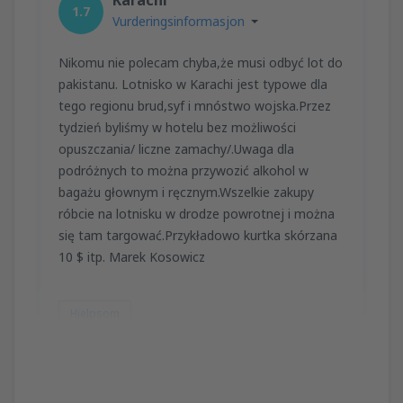
1.7
Vurderingsinformasjon
Nikomu nie polecam chyba,że musi odbyć lot do
pakistanu. Lotnisko w Karachi jest typowe dla
tego regionu brud,syf i mnóstwo wojska.Przez
tydzień byliśmy w hotelu bez możliwości
opuszczania/ liczne zamachy/.Uwaga dla
podróżnych to można przywozić alkohol w
bagażu głownym i ręcznym.Wszelkie zakupy
róbcie na lotnisku w drodze powrotnej i można
się tam targować.Przykładowo kurtka skórzana
10 $ itp. Marek Kosowicz
Hjelpsom
Marek
Polonia,
Mars 2013