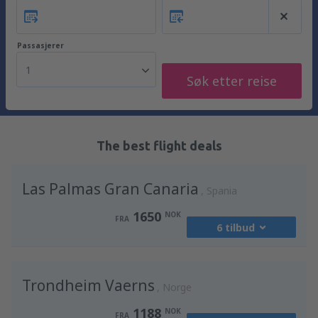
Passasjerer
1
Søk etter reise
The best flight deals
Las Palmas Gran Canaria
Spania
1650
NOK
FRA
6 tilbud
fra
Oslo, Gardermoen
(OSL)
Trondheim Vaerns
2485
Norge
FRA
NOK
1188
NOK
FRA