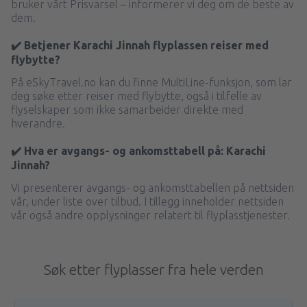
bruker vårt Prisvarsel – informerer vi deg om de beste av
dem.
✔️ Betjener Karachi Jinnah flyplassen reiser med
flybytte?
På eSkyTravel.no kan du finne MultiLine-funksjon, som lar
deg søke etter reiser med flybytte, også i tilfelle av
flyselskaper som ikke samarbeider direkte med
hverandre.
✔️ Hva er avgangs- og ankomsttabell på: Karachi
Jinnah?
Vi presenterer avgangs- og ankomsttabellen på nettsiden
vår, under liste over tilbud. I tillegg inneholder nettsiden
vår også andre opplysninger relatert til flyplasstjenester.
Søk etter flyplasser fra hele verden