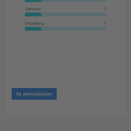
Tjenester:
1
Innsjekking:
1
Hjelpsom
Zaheer
Republic Of Ireland,
Mars 2019
Se anmeldelser