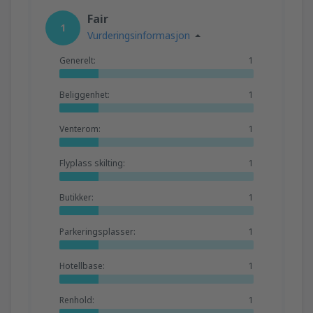
Fair
1
Vurderingsinformasjon
Generelt:
1
Beliggenhet:
1
Venterom:
1
Flyplass skilting:
1
Butikker:
1
Parkeringsplasser:
1
Hotellbase:
1
Renhold:
1