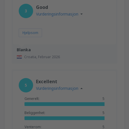
fra
Trondheim, Vaerns
(TRD)
Good
1373
3
FRA
NOK
Vurderingsinformasjon
fra
Orland, Orland
(OLA)
1076
Hjelpsom
FRA
NOK
Blanka
Croatia,
Februar 2026
Excellent
5
Vurderingsinformasjon
Generelt:
5
Beliggenhet:
5
Venterom:
5