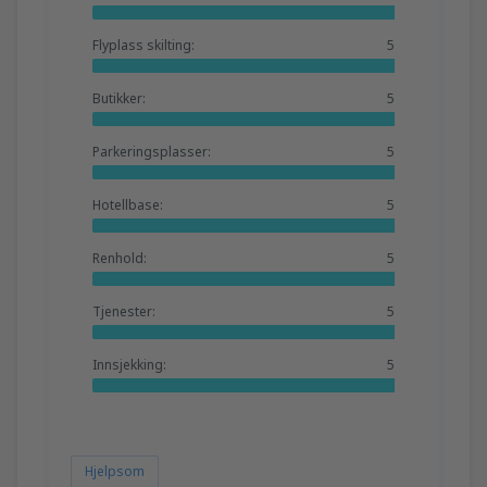
Flyplass skilting:
5
Butikker:
5
Parkeringsplasser:
5
Hotellbase:
5
Renhold:
5
Tjenester:
5
Innsjekking:
5
Hjelpsom