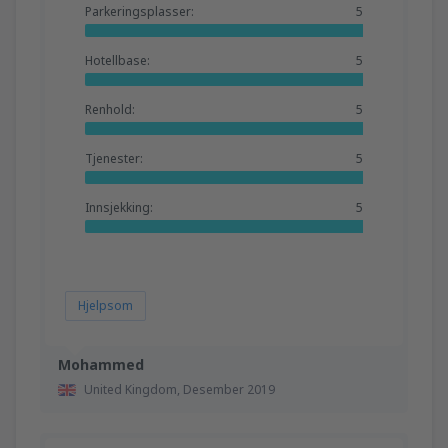
Parkeringsplasser:
5
Hotellbase:
5
Renhold:
5
Tjenester:
5
Innsjekking:
5
Hjelpsom
Mohammed
United Kingdom,
Desember 2019