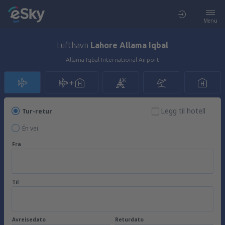
Menu
Lufthavn
Lahore Allama Iqbal
Allama Iqbal International Airport
Legg til hotell
Tur-retur
Én vei
Fra
Til
Avreisedato
Returdato