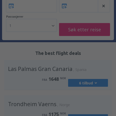
Passasjerer
1
Søk etter reise
The best flight deals
Las Palmas Gran Canaria
Spania
1648
NOK
FRA
6 tilbud
fra
Oslo, Gardermoen
(OSL)
Trondheim Vaerns
2230
Norge
FRA
NOK
1175
NOK
FRA