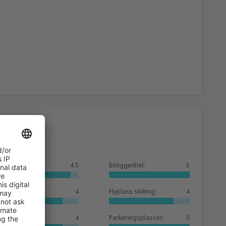
Generelt:
4.5
Beliggenhet:
5
Venterom:
4
Flyplass skilting:
4
Butikker:
4
Parkeringsplasser:
5