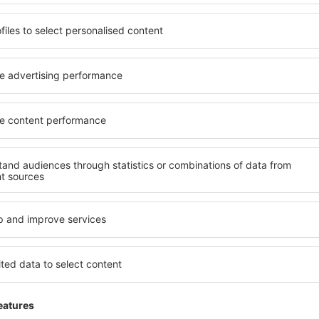
Excellent
April 2023
4
Vurderingsinformasjon
Hjelpsom
Se anmeldelser
ra Kuopio Airport
✔️ Når er det billigst