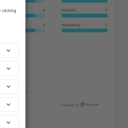
Hotellbase:
4
Renhold:
5
Tjenester:
4
Innsjekking:
5
English.
Vis kilde
Oversatt av