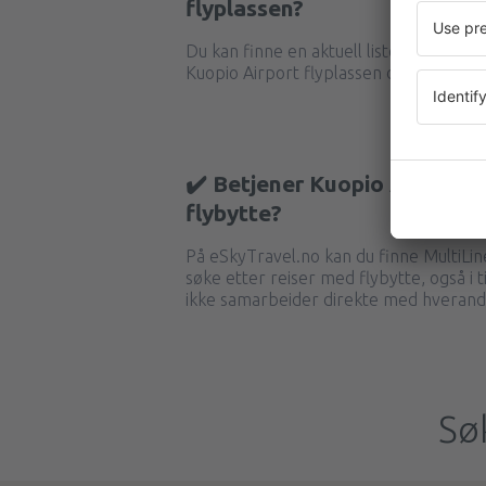
flyplassen?
Du kan finne en aktuell liste over flysel
Kuopio Airport flyplassen direkte på ne
✔️ Betjener Kuopio Airport f
flybytte?
På eSkyTravel.no kan du finne MultiLin
søke etter reiser med flybytte, også i t
ikke samarbeider direkte med hverand
Sø