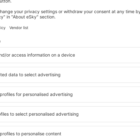
Nice lufthavn
 Of Ireland,
4.5
Vurderingsinformasjon
Veldig hyggelig og hjelpsomt personale.
Denne vurderinger er automatisk oversatt from 
Hjelpsom