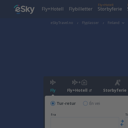
Fly+Hotell
Fly+Hotell
Flybilletter
Storbyferie
eSkyTravel.no
Flyplasser
Finland
Fly
Fly+Hotell
Storbyferie
Tur-retur
Én vei
Fra
Ti