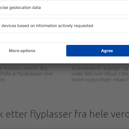
flyplassen?
skaper som flyr til og fra
Flyselskapers tilbud endrer 
ttsiden vår.
for deg å finne de billigste 
tilbud hele tiden, og hvis du
deg om de beste av dem.
lyplassen reiser med
✔️ Hva er avgangs- 
Airport?
e-funksjon, som lar deg
Vi presenterer avgangs- og 
ilfelle av flyselskaper som
under liste over tilbud. I ti
re.
andre opplysninger relatert t
k etter flyplasser fra hele ver