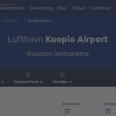
Fly+Hotell
Sommerferie
Overnatting
Biler
Tilbud
Transferer
Kuopio
Kuopio Airport
Lufthavn
Kuopio Airport
Kuopion lentoasema
Sommerferie
Hoteller
l
Avreisedato
Returda