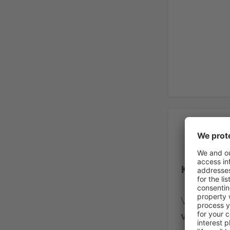
Re
Kuopio Ai
Vurdering
vurderin