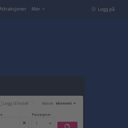
Attraksjoner
Mer
Logg på
Legg til hotell
klasse:
økonomi
to
Passasjerer
1