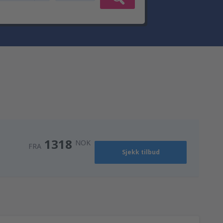
1318
NOK
FRA
Sjekk tilbud