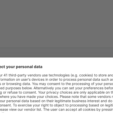
views
rport Lufthavn
4.5
 basert på
2
ger
fra ekte brukere