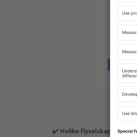
Tomasz
Poland,
✔️ Hvilke flyselskaper flyr f