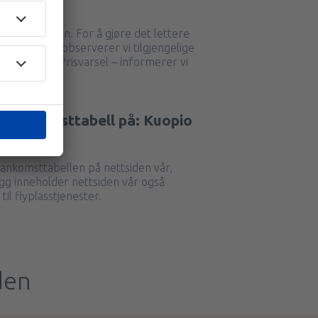
seg hele tiden. For å gjøre det lettere
flybillettene, observerer vi tilgjengelige
 bruker vårt Prisvarsel – informerer vi
og ankomsttabell på: Kuopio
ankomsttabellen på nettsiden vår,
llegg inneholder nettsiden vår også
il flyplasstjenester.
den