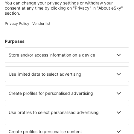
Atmautluak Airport (ATT)
Lewiston Auburn (LEW)
Augusta Regional Airport (AGS)
Augusta State Airport (AUG)
Green Bay Austin Straubel (GRB)
Austin Bergstrom (AUS)
Quincy Baldwin Field (UIN)
Baltimore Thurgood Marshall (BWI)
Bangor Intl Airport (BGR)
Paducah Barkley Regional (PAH)
Barnstable Municipal Airport (HYA)