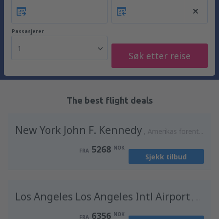
Passasjerer
1
Søk etter reise
The best flight deals
New York John F. Kennedy
Amerikas forente stater
5268
NOK
FRA
Sjekk tilbud
Los Angeles Los Angeles Intl Airport
Amerika
6356
NOK
FRA