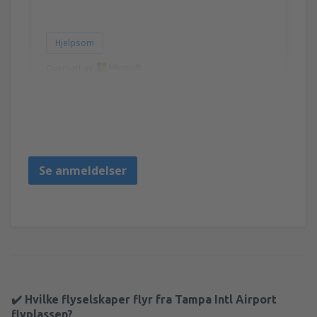
Hjelpsom
Oversatt av
betty
Amerikas Forente Stater,
Juni 2023
Se anmeldelser
✔️ Hvilke flyselskaper flyr fra Tampa Intl Airport
flyplassen?