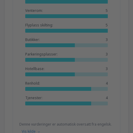
Venterom:
5
Flyplass skilting:
5
Butikker:
3
Parkeringsplasser:
3
Hotellbase:
3
Renhold:
4
Tjenester:
4
Denne vurderinger er automatisk oversatt fra engelsk.
Vis kilde