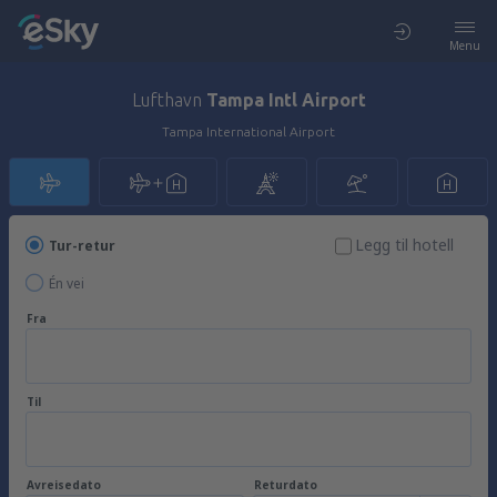
Menu
Lufthavn
Tampa Intl Airport
Tampa International Airport
Legg til hotell
Tur-retur
Én vei
Fra
Til
Avreisedato
Returdato