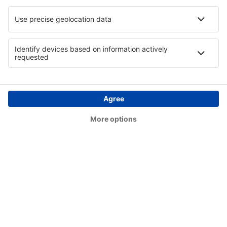
Flint Bishop (FNT)
Bismarck Municipal Airport (BIS)
Lexington Blue Grass (LEX)
Steamboat Springs Bob Adams (SBS)
Kiana (AK) Bob Baker (IAN)
Burbank Bob Hope (BUR)
Harrison Boone County (HRO)
Bradford Airport (BFD)
Windsor Locks Bradley (BDL)
Brainerd Lakes Airport (BRD)
Branson