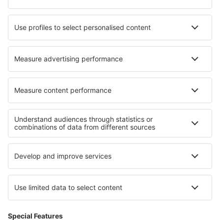
Barter Island Apt. (BTI)
Baton Rouge Ryan Field (BTR)
Beaver (WBQ)
Beckley Raleigh County Memorial (BKW)
Bellingham Intl Airport (BLI)
Bemidji Regional Airport (BJI)
Butte Bert Mooney (BTM)
Bethel Airport (BET)
Bettles Airport (BTT)
Birch Creek (KBC)
Birmingham Shuttlesworth (BHM)