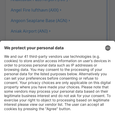
Angel Fire lufthavn (AXX)
Angoon Seaplane Base (AGN)
Aniak Airport (ANI)
Durango
Ann Arbor Municipal Airport (ARB)
McKinleyville Arcata Eureka (ACV)
Arctic Village Apt. (ARC)
Fletcher Asheville (AVL)
Atka Airport (AKB)
Atlantic City Bader Field (ACY)