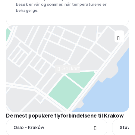
besøk er vår og sommer, når temperaturene er
behagelige.
Se i kart
De mest populære flyforbindelsene til Krakow
Oslo - Kraków
Stavan