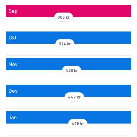
Sep
365 kr
Okt
374 kr
Nov
428 kr
Des
447 kr
Jan
478 kr