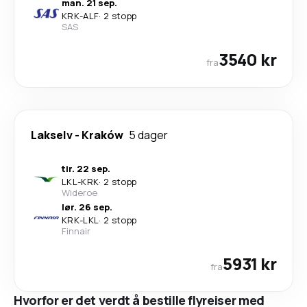
man. 21 sep.
KRK
-
ALF
·
2 stopp
SAS
3540 kr
fra
Lakselv
-
Kraków
5 dager
tir. 22 sep.
LKL
-
KRK
·
2 stopp
Wideroe
lør. 26 sep.
KRK
-
LKL
·
2 stopp
Finnair
5931 kr
fra
Hvorfor er det verdt å bestille flyreiser med