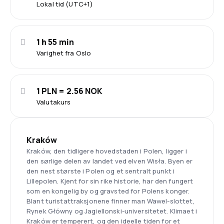
Lokal tid (UTC+1)
1 h 55 min
Varighet fra Oslo
1 PLN = 2.56 NOK
Valutakurs
Kraków
Kraków, den tidligere hovedstaden i Polen, ligger i
den sørlige delen av landet ved elven Wisła. Byen er
den nest største i Polen og et sentralt punkt i
Lillepolen. Kjent for sin rike historie, har den fungert
som en kongelig by og gravsted for Polens konger.
Blant turistattraksjonene finner man Wawel-slottet,
Rynek Główny og Jagiellonski-universitetet. Klimaet i
Kraków er temperert, og den ideelle tiden for et