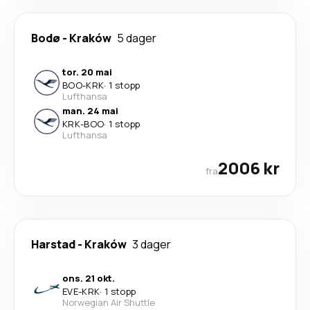
Bodø
-
Kraków
5 dager
tor. 20 mai
BOO
-
KRK
·
1 stopp
Lufthansa
man. 24 mai
KRK
-
BOO
·
1 stopp
Lufthansa
2006 kr
fra
Harstad
-
Kraków
3 dager
ons. 21 okt.
EVE
-
KRK
·
1 stopp
Norwegian Air Shuttle