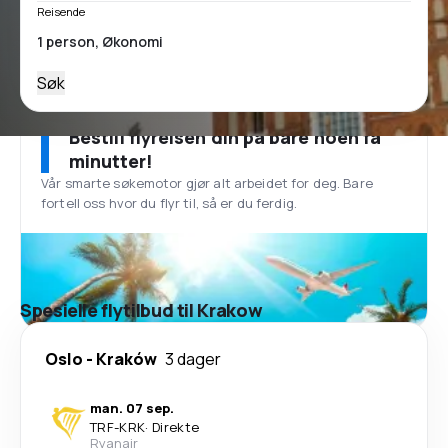
Reisende
Søk
Bestill flyreisen din på bare noen få
minutter!
Vår smarte søkemotor gjør alt arbeidet for deg. Bare
fortell oss hvor du flyr til, så er du ferdig.
Spesielle flytilbud til Krakow
Oslo
-
Kraków
3 dager
man. 07 sep.
TRF
-
KRK
·
Direkte
Ryanair