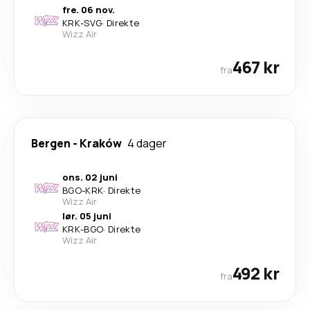
fre. 06 nov.
KRK
-
SVG
·
Direkte
Wizz Air
467 kr
fra
Bergen
-
Kraków
4 dager
ons. 02 juni
BGO
-
KRK
·
Direkte
Wizz Air
lør. 05 juni
KRK
-
BGO
·
Direkte
Wizz Air
492 kr
fra