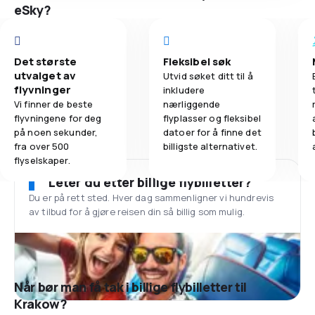
eSky?
Det største
Fleksibel søk
utvalget av
Utvid søket ditt til å
flyvninger
inkludere
Vi finner de beste
nærliggende
flyvningene for deg
flyplasser og fleksibel
på noen sekunder,
datoer for å finne det
fra over 500
billigste alternativet.
flyselskaper.
Leter du etter billige flybilletter?
Du er på rett sted. Hver dag sammenligner vi hundrevis
av tilbud for å gjøre reisen din så billig som mulig.
Når bør man få tak i billige flybilletter til
Krakow?