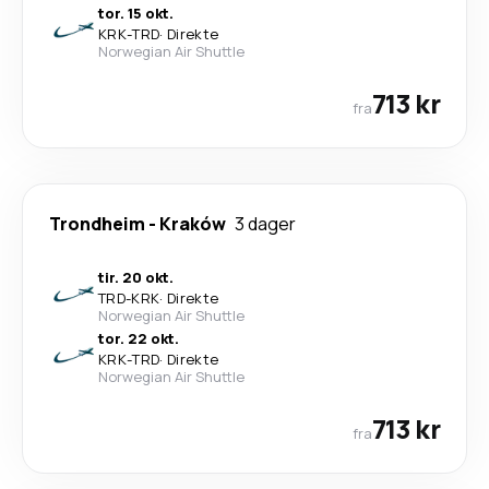
tor. 15 okt.
KRK
-
TRD
·
Direkte
Norwegian Air Shuttle
713 kr
fra
Trondheim
-
Kraków
3 dager
tir. 20 okt.
TRD
-
KRK
·
Direkte
Norwegian Air Shuttle
tor. 22 okt.
KRK
-
TRD
·
Direkte
Norwegian Air Shuttle
713 kr
fra