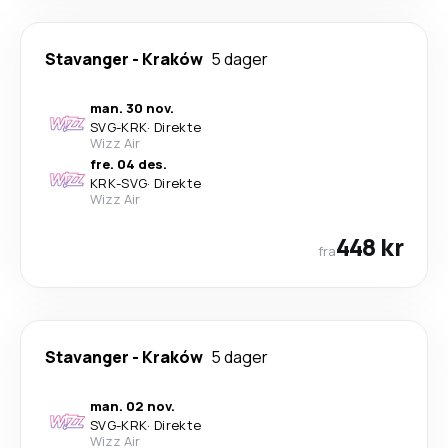
Stavanger
-
Kraków
5 dager
man. 30 nov.
SVG
-
KRK
·
Direkte
Wizz Air
fre. 04 des.
KRK
-
SVG
·
Direkte
Wizz Air
448 kr
fra
Stavanger
-
Kraków
5 dager
man. 02 nov.
SVG
-
KRK
·
Direkte
Wizz Air