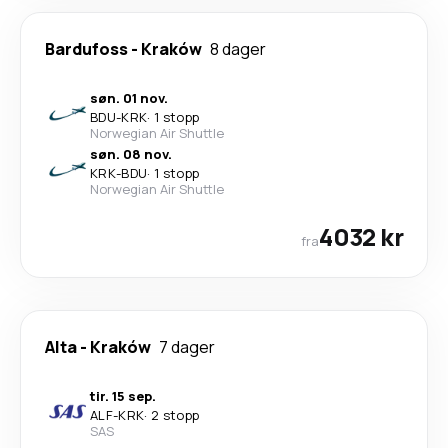
Bardufoss
-
Kraków
8 dager
søn. 01 nov.
BDU
-
KRK
·
1 stopp
Norwegian Air Shuttle
søn. 08 nov.
KRK
-
BDU
·
1 stopp
Norwegian Air Shuttle
4032 kr
fra
Alta
-
Kraków
7 dager
tir. 15 sep.
ALF
-
KRK
·
2 stopp
SAS