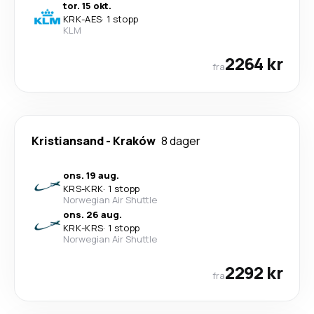
tor. 15 okt.
KRK
-
AES
·
1 stopp
KLM
2264 kr
fra
Kristiansand
-
Kraków
8 dager
ons. 19 aug.
KRS
-
KRK
·
1 stopp
Norwegian Air Shuttle
ons. 26 aug.
KRK
-
KRS
·
1 stopp
Norwegian Air Shuttle
2292 kr
fra