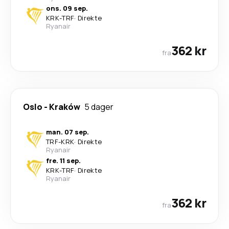
ons. 09 sep.
KRK
-
TRF
·
Direkte
Ryanair
362 kr
fra
Oslo
-
Kraków
5 dager
man. 07 sep.
TRF
-
KRK
·
Direkte
Ryanair
fre. 11 sep.
KRK
-
TRF
·
Direkte
Ryanair
362 kr
fra