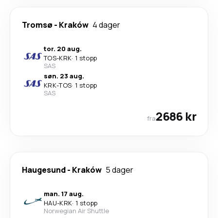
Tromsø
-
Kraków
4 dager
tor. 20 aug.
TOS
-
KRK
·
1 stopp
SAS
søn. 23 aug.
KRK
-
TOS
·
1 stopp
SAS
2686 kr
fra
Haugesund
-
Kraków
5 dager
man. 17 aug.
HAU
-
KRK
·
1 stopp
Norwegian Air Shuttle