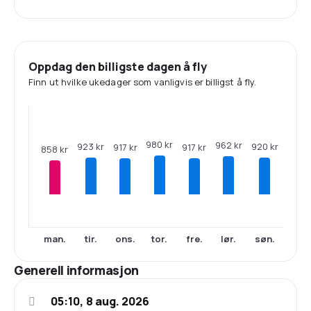
Oppdag den billigste dagen å fly
Finn ut hvilke ukedager som vanligvis er billigst å fly.
980 kr
962 kr
923 kr
920 kr
917 kr
917 kr
858 kr
man.
tir.
ons.
tor.
fre.
lør.
søn.
Generell informasjon
05:10, 8 aug. 2026