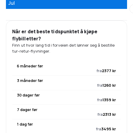
Jul
Når er det beste tidspunktet å kjøpe
flybilletter?
Finn ut hvor lang tid i forveien det lønner seg å bestille
tur-retur-flyvninger.
6 måneder før
fra
2377 kr
3 måneder før
fra
1260 kr
30 dager før
fra
1359 kr
7 dager før
fra
2313 kr
1 dag før
fra
3495 kr