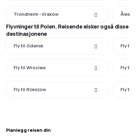
Trondheim - Kraków
Ålesun
Flyvninger til Polen. Reisende elsker også disse
destinasjonene
Fly til Gdansk
Fly ti
Fly til Wroclaw
Fly til
Fly til Rzeszow
Fly til 
Planlegg reisen din