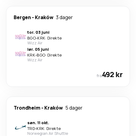
Bergen
-
Kraków
3 dager
tor. 03 juni
BGO
-
KRK
·
Direkte
Wizz Air
lør. 05 juni
KRK
-
BGO
·
Direkte
Wizz Air
492 kr
fra
Trondheim
-
Kraków
5 dager
søn. 11 okt.
TRD
-
KRK
·
Direkte
Norwegian Air Shuttle