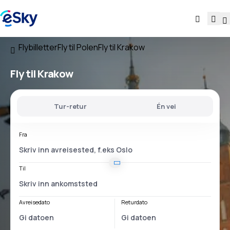
Flybilletter
Fly til Polen
Fly til Krakow
Fly til Krakow
Tur-retur
Én vei
Fra
Til
Avreisedato
Returdato