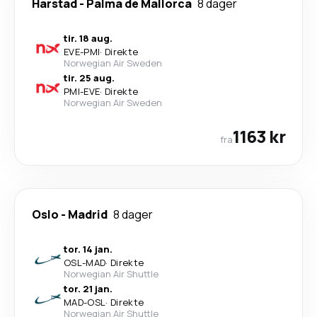
Harstad
-
Palma de Mallorca
8 dager
tir. 18 aug.
EVE
-
PMI
·
Direkte
Norwegian Air Sweden
tir. 25 aug.
PMI
-
EVE
·
Direkte
Norwegian Air Sweden
1163 kr
fra
Oslo
-
Madrid
8 dager
tor. 14 jan.
OSL
-
MAD
·
Direkte
Norwegian Air Shuttle
tor. 21 jan.
MAD
-
OSL
·
Direkte
Norwegian Air Shuttle