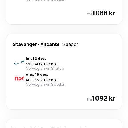
1088 kr
fra
Stavanger
-
Alicante
5 dager
lør. 12 des.
SVG
-
ALC
·
Direkte
Norwegian Air Shuttle
ons. 16 des.
ALC
-
SVG
·
Direkte
Norwegian Air Sweden
1092 kr
fra