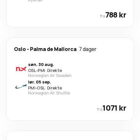
788 kr
fra
Oslo
-
Palma de Mallorca
7 dager
søn. 30 aug.
OSL
-
PMI
·
Direkte
Norwegian Air Sweden
lør. 05 sep.
PMI
-
OSL
·
Direkte
Norwegian Air Shuttle
1071 kr
fra