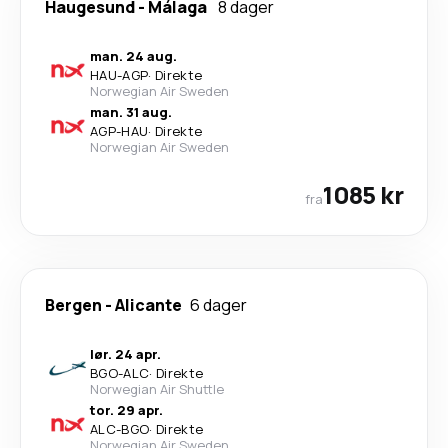
Haugesund
-
Málaga
8 dager
man. 24 aug.
HAU
-
AGP
·
Direkte
Norwegian Air Sweden
man. 31 aug.
AGP
-
HAU
·
Direkte
Norwegian Air Sweden
1085 kr
fra
Bergen
-
Alicante
6 dager
lør. 24 apr.
BGO
-
ALC
·
Direkte
Norwegian Air Shuttle
tor. 29 apr.
ALC
-
BGO
·
Direkte
Norwegian Air Sweden