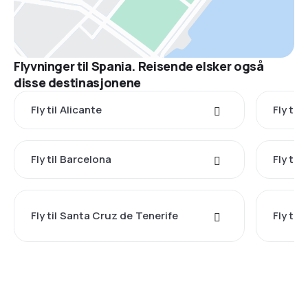
Flyvninger til Spania. Reisende elsker også
disse destinasjonene
Fly til Alicante
Fly til
Fly til Barcelona
Fly til
Fly til Santa Cruz de Tenerife
Fly til