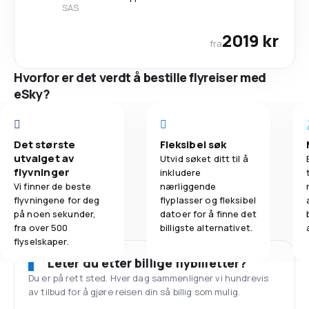
SAS
2019 kr
fra
Hvorfor er det verdt å bestille flyreiser med
eSky?
Det største
Fleksibel søk
utvalget av
Utvid søket ditt til å
flyvninger
inkludere
Vi finner de beste
nærliggende
flyvningene for deg
flyplasser og fleksibel
på noen sekunder,
datoer for å finne det
fra over 500
billigste alternativet.
flyselskaper.
Leter du etter billige flybilletter?
Du er på rett sted. Hver dag sammenligner vi hundrevis
av tilbud for å gjøre reisen din så billig som mulig.