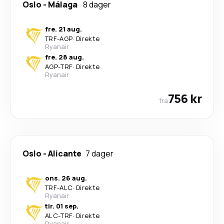
Oslo
-
Málaga
8 dager
fre. 21 aug.
TRF
-
AGP
·
Direkte
Ryanair
fre. 28 aug.
AGP
-
TRF
·
Direkte
Ryanair
756 kr
fra
Oslo
-
Alicante
7 dager
ons. 26 aug.
TRF
-
ALC
·
Direkte
Ryanair
tir. 01 sep.
ALC
-
TRF
·
Direkte
Ryanair