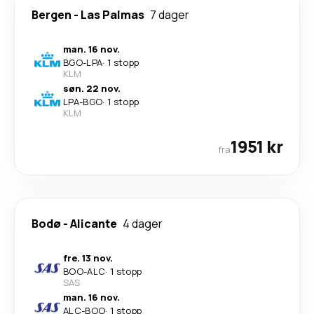
Bergen
-
Las Palmas
7 dager
man. 16 nov.
BGO
-
LPA
·
1 stopp
KLM
søn. 22 nov.
LPA
-
BGO
·
1 stopp
KLM
1951 kr
fra
Bodø
-
Alicante
4 dager
fre. 13 nov.
BOO
-
ALC
·
1 stopp
SAS
man. 16 nov.
ALC
-
BOO
·
1 stopp