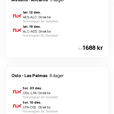
lør. 12 des.
AES
-
ALC
·
Direkte
Norwegian Air Sweden
lør. 19 des.
ALC
-
AES
·
Direkte
Norwegian Air Sweden
1688 kr
fra
Oslo
-
Las Palmas
8 dager
tor. 03 des.
OSL
-
LPA
·
Direkte
Norwegian Air Sweden
tor. 10 des.
LPA
-
OSL
·
Direkte
Norwegian Air Sweden