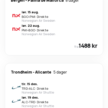
Bergen
-
Palma de Mallorca
8 dager
lør. 15 aug.
BGO
-
PMI
·
Direkte
Norwegian Air Sweden
lør. 22 aug.
PMI
-
BGO
·
Direkte
Norwegian Air Sweden
1488 kr
fra
Trondheim
-
Alicante
5 dager
tir. 15 des.
TRD
-
ALC
·
Direkte
Norwegian Air Shuttle
lør. 19 des.
ALC
-
TRD
·
Direkte
Norwegian Air Shuttle