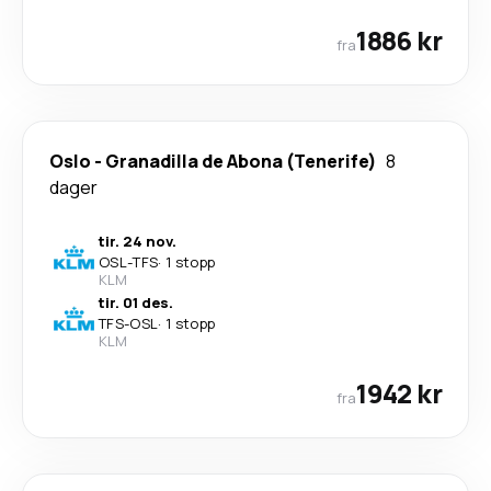
1886 kr
fra
Oslo
-
Granadilla de Abona (Tenerife)
8
dager
tir. 24 nov.
OSL
-
TFS
·
1 stopp
KLM
tir. 01 des.
TFS
-
OSL
·
1 stopp
KLM
1942 kr
fra