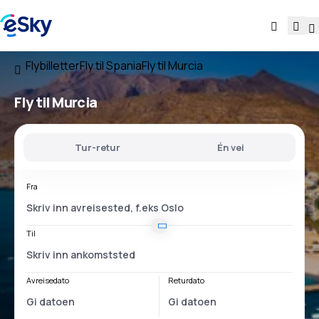
Flybilletter
Fly til Spania
Fly til Murcia
Fly til Murcia
Tur-retur
Én vei
Fra
Til
Avreisedato
Returdato