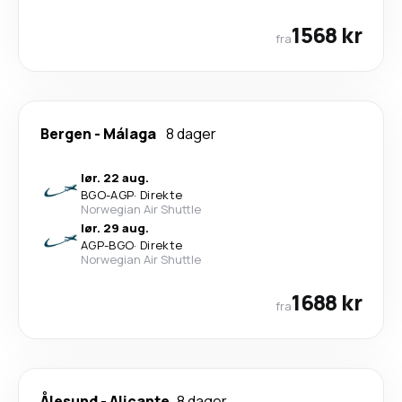
1568 kr
fra
Bergen
-
Málaga
8 dager
lør. 22 aug.
BGO
-
AGP
·
Direkte
Norwegian Air Shuttle
lør. 29 aug.
AGP
-
BGO
·
Direkte
Norwegian Air Shuttle
1688 kr
fra
Ålesund
-
Alicante
8 dager