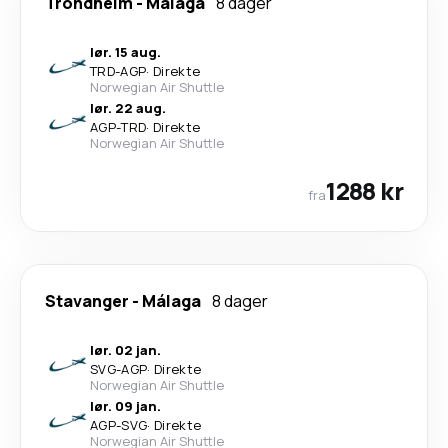
Trondheim
-
Málaga
8 dager
lør. 15 aug.
TRD
-
AGP
·
Direkte
Norwegian Air Shuttle
lør. 22 aug.
AGP
-
TRD
·
Direkte
Norwegian Air Shuttle
1288 kr
fra
Stavanger
-
Málaga
8 dager
lør. 02 jan.
SVG
-
AGP
·
Direkte
Norwegian Air Shuttle
lør. 09 jan.
AGP
-
SVG
·
Direkte
Norwegian Air Shuttle