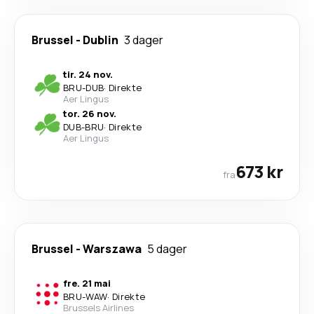
Brussel
-
Dublin
3 dager
tir. 24 nov.
BRU
-
DUB
·
Direkte
Aer Lingus
tor. 26 nov.
DUB
-
BRU
·
Direkte
Aer Lingus
673 kr
fra
Brussel
-
Warszawa
5 dager
fre. 21 mai
BRU
-
WAW
·
Direkte
Brussels Airlines