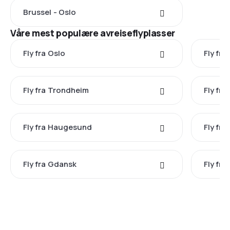
Brussel - Oslo
Våre mest populære avreiseflyplasser
Fly fra Oslo
Fly fra
Fly fra Trondheim
Fly fr
Fly fra Haugesund
Fly fra
Fly fra Gdansk
Fly fr