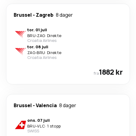
Brussel
-
Zagreb
8 dager
tor. 01 juli
BRU
-
ZAG
·
Direkte
Croatia Airlines
tor. 08 juli
ZAG
-
BRU
·
Direkte
Croatia Airlines
1882 kr
fra
Brussel
-
Valencia
8 dager
ons. 07 juli
BRU
-
VLC
·
1 stopp
SWISS