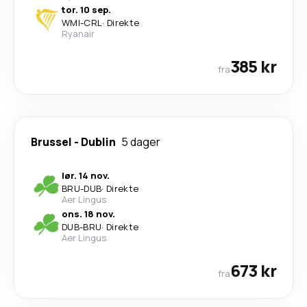
tor. 10 sep.
WMI
-
CRL
·
Direkte
Ryanair
385 kr
fra
Brussel
-
Dublin
5 dager
lør. 14 nov.
BRU
-
DUB
·
Direkte
Aer Lingus
ons. 18 nov.
DUB
-
BRU
·
Direkte
Aer Lingus
673 kr
fra