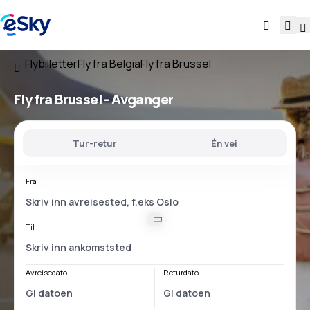
Flybilletter
Fly fra Belgia
Fly fra Brussel
Fly
fra Brussel
- Avganger
Tur-retur
Én vei
Fra
Til
Avreisedato
Returdato