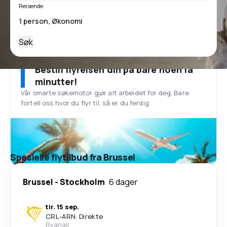
Reisende
Søk
Bestill flyreisen din på bare noen få
minutter!
Vår smarte søkemotor gjør alt arbeidet for deg. Bare
fortell oss hvor du flyr til, så er du ferdig.
Spesielle flytilbud fra Brussel
Brussel
-
Stockholm
6 dager
tir. 15 sep.
CRL
-
ARN
·
Direkte
Ryanair