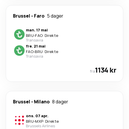
Brussel
-
Faro
5 dager
man. 17 mai
BRU
-
FAO
·
Direkte
Transavia
fre. 21 mai
FAO
-
BRU
·
Direkte
Transavia
1134 kr
fra
Brussel
-
Milano
8 dager
ons. 07 apr.
BRU
-
MXP
·
Direkte
Brussels Airlines