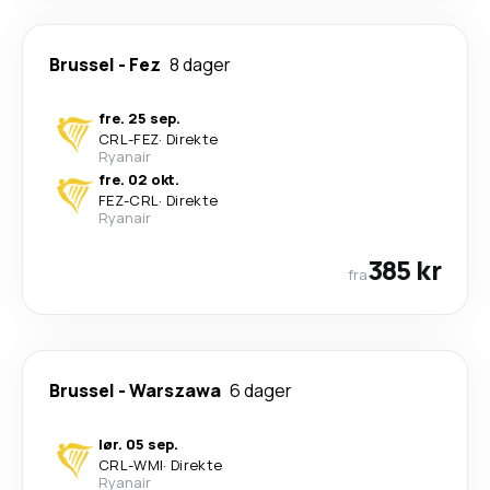
Brussel
-
Fez
8 dager
fre. 25 sep.
CRL
-
FEZ
·
Direkte
Ryanair
fre. 02 okt.
FEZ
-
CRL
·
Direkte
Ryanair
385 kr
fra
Brussel
-
Warszawa
6 dager
lør. 05 sep.
CRL
-
WMI
·
Direkte
Ryanair