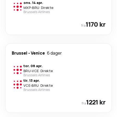
ons. 14 apr.
MXP
-
BRU
·
Direkte
Brussels Airlines
1170 kr
fra
Brussel
-
Venice
6 dager
tor. 08 apr.
BRU
-
VCE
·
Direkte
Brussels Airlines
tir. 13 apr.
VCE
-
BRU
·
Direkte
Brussels Airlines
1221 kr
fra