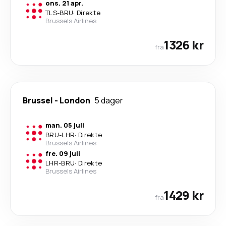
ons. 21 apr.
TLS
-
BRU
·
Direkte
Brussels Airlines
1326 kr
fra
Brussel
-
London
5 dager
man. 05 juli
BRU
-
LHR
·
Direkte
Brussels Airlines
fre. 09 juli
LHR
-
BRU
·
Direkte
Brussels Airlines
1429 kr
fra