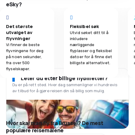
eSky?
Det største
Fleksibel søk
utvalget av
Utvid søket ditt til å
flyvninger
inkludere
Vi finner de beste
nærliggende
flyvningene for deg
flyplasser og fleksibel
på noen sekunder,
datoer for å finne det
fra over 500
billigste alternativet.
flyselskaper.
Leter du etter billige flybilletter?
Du er på rett sted. Hver dag sammenligner vi hundrevis
av tilbud for å gjøre reisen din så billig som mulig.
Hvor skal man fly fra Brussel? De mest
populære reisemålene