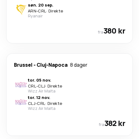
søn. 20 sep.
ARN
-
CRL
·
Direkte
Ryanair
380 kr
fra
Brussel
-
Cluj-Napoca
8 dager
tor. 05 nov.
CRL
-
CLJ
·
Direkte
Wizz Air Malta
tor. 12 nov.
CLJ
-
CRL
·
Direkte
Wizz Air Malta
382 kr
fra