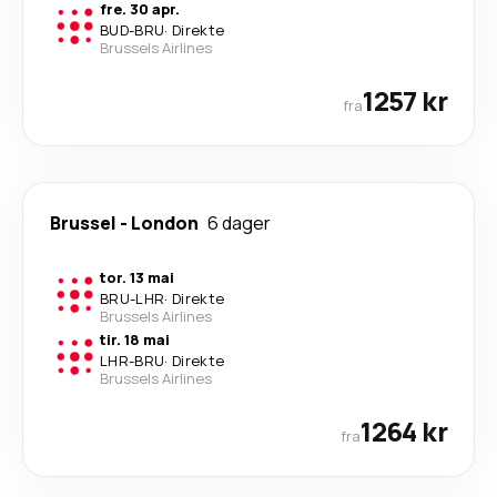
fre. 30 apr.
BUD
-
BRU
·
Direkte
Brussels Airlines
1257 kr
fra
Brussel
-
London
6 dager
tor. 13 mai
BRU
-
LHR
·
Direkte
Brussels Airlines
tir. 18 mai
LHR
-
BRU
·
Direkte
Brussels Airlines
1264 kr
fra