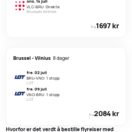
ons. 14 juli
VLC
-
BRU
·
Direkte
Brussels Airlines
1697 kr
fra
Brussel
-
Vilnius
8 dager
fre. 02 juli
BRU
-
VNO
·
1 stopp
LOT
fre. 09 juli
VNO
-
BRU
·
1 stopp
LOT
2084 kr
fra
Hvorfor er det verdt å bestille flyreiser med