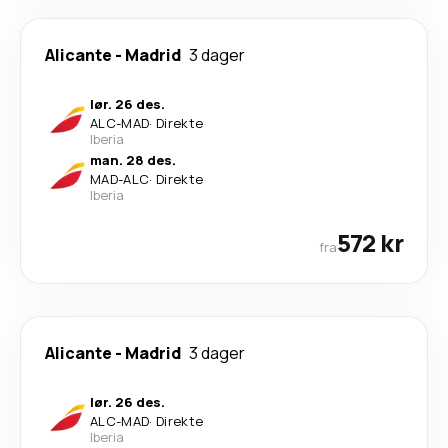
Alicante
-
Madrid
3 dager
lør. 26 des.
ALC
-
MAD
·
Direkte
Iberia
man. 28 des.
MAD
-
ALC
·
Direkte
Iberia
572 kr
fra
Alicante
-
Madrid
3 dager
lør. 26 des.
ALC
-
MAD
·
Direkte
Iberia