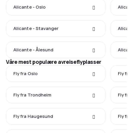
Alicante - Oslo
Alican
Alicante - Stavanger
Alican
Alicante - Ålesund
Alican
Våre mest populære avreiseflyplasser
Fly fra Oslo
Fly fra
Fly fra Trondheim
Fly fr
Fly fra Haugesund
Fly fra