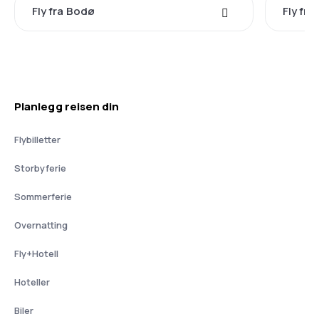
Fly fra Bodø
Fly fr
Planlegg reisen din
Flybilletter
Storbyferie
Sommerferie
Overnatting
Fly+Hotell
Hoteller
Biler