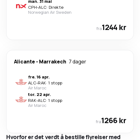
man. 31 mai
CPH
-
ALC
·
Direkte
Norwegian Air Sweden
1244 kr
fra
Alicante
-
Marrakech
7 dager
fre. 16 apr.
ALC
-
RAK
·
1 stopp
Air Maroc
tor. 22 apr.
RAK
-
ALC
·
1 stopp
Air Maroc
1266 kr
fra
Hvorfor er det verdt å bestille flyreiser med