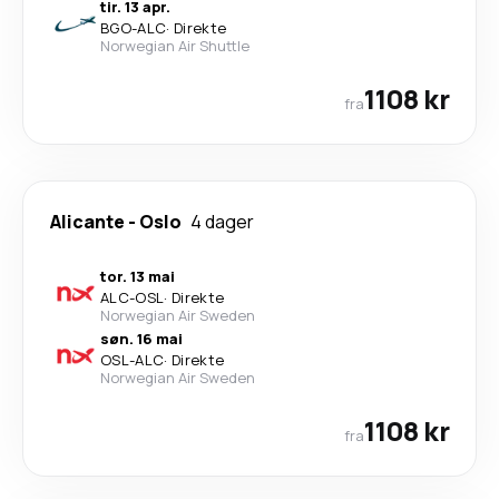
tir. 13 apr.
BGO
-
ALC
·
Direkte
Norwegian Air Shuttle
1108 kr
fra
Alicante
-
Oslo
4 dager
tor. 13 mai
ALC
-
OSL
·
Direkte
Norwegian Air Sweden
søn. 16 mai
OSL
-
ALC
·
Direkte
Norwegian Air Sweden
1108 kr
fra