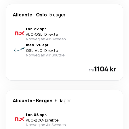
Alicante
-
Oslo
5 dager
tor. 22 apr.
ALC
-
OSL
·
Direkte
Norwegian Air Sweden
man. 26 apr.
OSL
-
ALC
·
Direkte
Norwegian Air Shuttle
1104 kr
fra
Alicante
-
Bergen
6 dager
tor. 08 apr.
ALC
-
BGO
·
Direkte
Norwegian Air Sweden