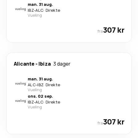
man. 31 aug.
IBZ
-
ALC
·
Direkte
Vueling
307 kr
fra
Alicante
-
Ibiza
3 dager
man. 31 aug.
ALC
-
IBZ
·
Direkte
Vueling
ons. 02 sep.
IBZ
-
ALC
·
Direkte
Vueling
307 kr
fra