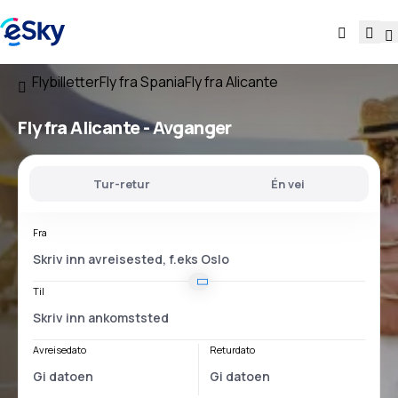
Flybilletter
Fly fra Spania
Fly fra Alicante
Fly
fra Alicante
- Avganger
Tur-retur
Én vei
Fra
Til
Avreisedato
Returdato