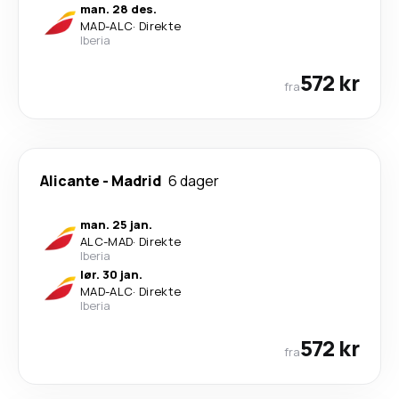
man. 28 des.
MAD
-
ALC
·
Direkte
Iberia
572 kr
fra
Alicante
-
Madrid
6 dager
man. 25 jan.
ALC
-
MAD
·
Direkte
Iberia
lør. 30 jan.
MAD
-
ALC
·
Direkte
Iberia
572 kr
fra