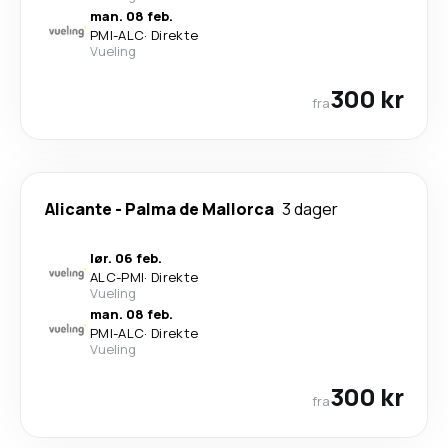
man. 08 feb.
PMI
-
ALC
·
Direkte
Vueling
300 kr
fra
Alicante
-
Palma de Mallorca
3 dager
lør. 06 feb.
ALC
-
PMI
·
Direkte
Vueling
man. 08 feb.
PMI
-
ALC
·
Direkte
Vueling
300 kr
fra