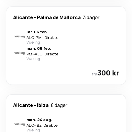
Alicante
-
Palma de Mallorca
3 dager
lør. 06 feb.
ALC
-
PMI
·
Direkte
Vueling
man. 08 feb.
PMI
-
ALC
·
Direkte
Vueling
300 kr
fra
Alicante
-
Ibiza
8 dager
man. 24 aug.
ALC
-
IBZ
·
Direkte
Vueling