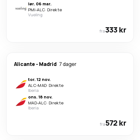
lør. 06 mar.
PMI
-
ALC
·
Direkte
Vueling
333 kr
fra
Alicante
-
Madrid
7 dager
tor. 12 nov.
ALC
-
MAD
·
Direkte
Iberia
ons. 18 nov.
MAD
-
ALC
·
Direkte
Iberia
572 kr
fra