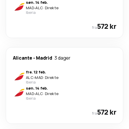
søn. 14 feb.
MAD
-
ALC
·
Direkte
Iberia
572 kr
fra
Alicante
-
Madrid
3 dager
fre. 12 feb.
ALC
-
MAD
·
Direkte
Iberia
søn. 14 feb.
MAD
-
ALC
·
Direkte
Iberia
572 kr
fra