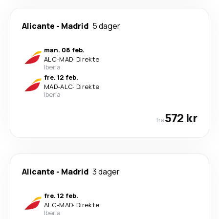
Alicante
-
Madrid
5 dager
man. 08 feb.
ALC
-
MAD
·
Direkte
Iberia
fre. 12 feb.
MAD
-
ALC
·
Direkte
Iberia
572 kr
fra
Alicante
-
Madrid
3 dager
fre. 12 feb.
ALC
-
MAD
·
Direkte
Iberia