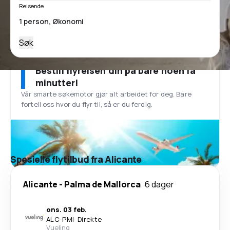
Reisende
Søk
Bestill flyreisen din på bare noen få
minutter!
Vår smarte søkemotor gjør alt arbeidet for deg. Bare
fortell oss hvor du flyr til, så er du ferdig.
Spesielle flytilbud fra Alicante
Alicante
-
Palma de Mallorca
6 dager
ons. 03 feb.
ALC
-
PMI
·
Direkte
Vueling