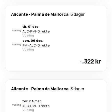
Alicante
-
Palma de Mallorca
6 dager
tir. 01 des.
ALC
-
PMI
·
Direkte
Vueling
søn. 06 des.
PMI
-
ALC
·
Direkte
Vueling
322 kr
fra
Alicante
-
Palma de Mallorca
3 dager
tor. 04 mar.
ALC
-
PMI
·
Direkte
Vueling