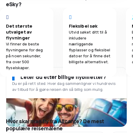
eSky?
Det største
Fleksibel søk
utvalget av
Utvid søket ditt til å
flyvninger
inkludere
Vi finner de beste
nærliggende
flyvningene for deg
flyplasser og fleksibel
på noen sekunder,
datoer for å finne det
fra over 500
billigste alternativet.
flyselskaper.
Leter du etter billige flybilletter?
Du er på rett sted. Hver dag sammenligner vi hundrevis
av tilbud for å gjøre reisen din så billig som mulig.
Hvor skal man fly fra Alicante? De mest
populære reisemålene