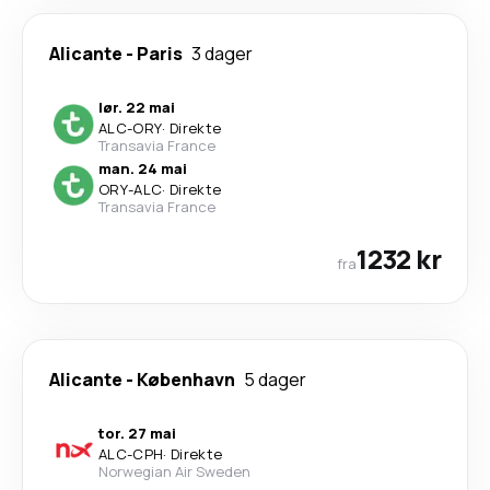
Alicante
-
Paris
3 dager
lør. 22 mai
ALC
-
ORY
·
Direkte
Transavia France
man. 24 mai
ORY
-
ALC
·
Direkte
Transavia France
1232 kr
fra
Alicante
-
København
5 dager
tor. 27 mai
ALC
-
CPH
·
Direkte
Norwegian Air Sweden