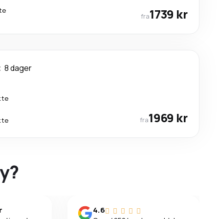
te
1739 kr
fra
t
8 dager
kte
1969 kr
fra
kte
ky?
r
4.6