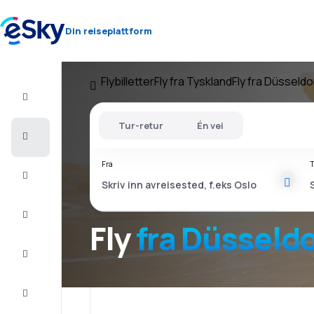
Din reiseplattform
Flybilletter
Fly fra Tyskland
Fly fra Düsseldo
Fly+Hotell
Tur-retur
Én vei
Flybilletter
Fra
T
Sommerferie
Last
minute
Fly
fra Düsseldo
Storbyferie
Overnatting