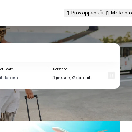
Prøv appen vår
Min konto
eturdato
Reisende