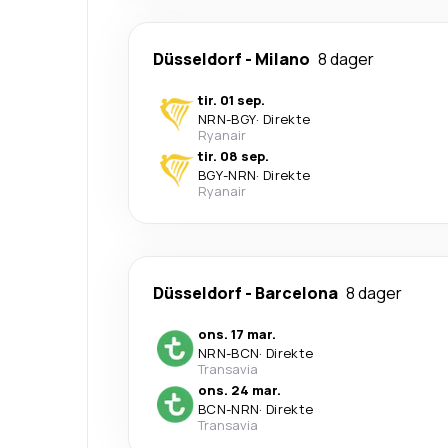
Düsseldorf
-
Milano
8 dager
tir. 01 sep.
NRN
-
BGY
·
Direkte
Ryanair
tir. 08 sep.
BGY
-
NRN
·
Direkte
Ryanair
Düsseldorf
-
Barcelona
8 dager
ons. 17 mar.
NRN
-
BCN
·
Direkte
Transavia
ons. 24 mar.
BCN
-
NRN
·
Direkte
Transavia