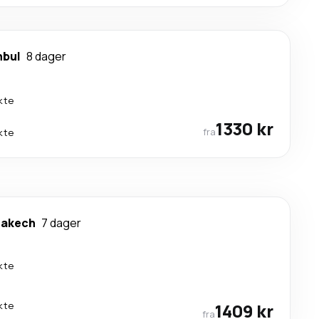
nbul
8 dager
kte
1330 kr
fra
kte
rakech
7 dager
kte
kte
1409 kr
fra