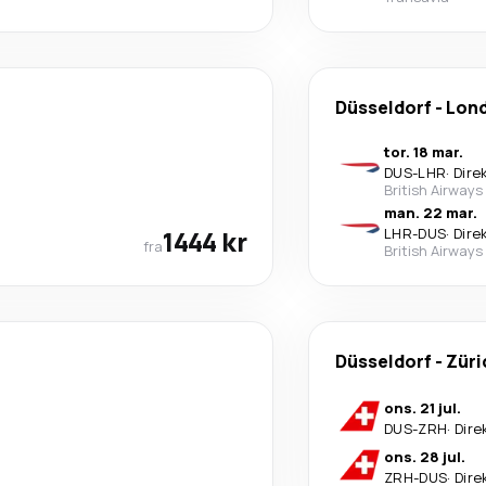
Düsseldorf
-
Lon
tor. 18 mar.
DUS
-
LHR
·
Dire
British Airways
man. 22 mar.
1444 kr
LHR
-
DUS
·
Dire
fra
British Airways
Düsseldorf
-
Züri
ons. 21 jul.
DUS
-
ZRH
·
Dire
ons. 28 jul.
ZRH
-
DUS
·
Dire