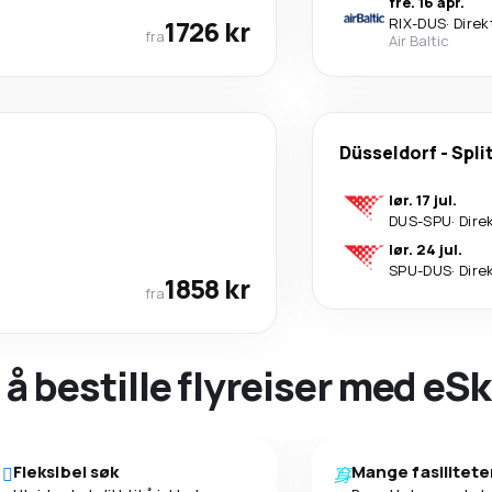
fre. 16 apr.
1726 kr
RIX
-
DUS
·
Direk
fra
Air Baltic
Düsseldorf
-
Spli
lør. 17 jul.
DUS
-
SPU
·
Dire
lør. 24 jul.
SPU
-
DUS
·
Dire
1858 kr
fra
 å bestille flyreiser med eS
Fleksibel søk
Mange fasilitete