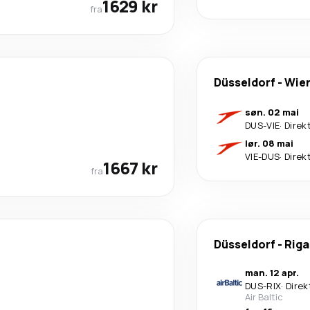
1629 kr
fra
Düsseldorf
-
Wie
søn. 02 mai
DUS
-
VIE
·
Direk
lør. 08 mai
VIE
-
DUS
·
Direk
1667 kr
fra
Düsseldorf
-
Riga
man. 12 apr.
DUS
-
RIX
·
Direk
Air Baltic