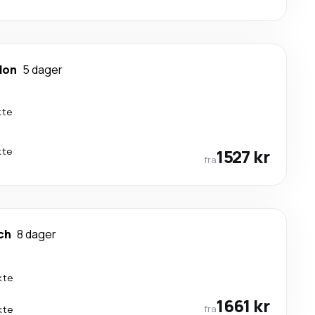
don
5 dager
kte
kte
1527 kr
fra
ch
8 dager
kte
1661 kr
fra
kte