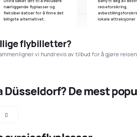
Utvid søket ditt til å inkludere
Benytt deg av ekstr
nærliggende flyplasser og
reiseforsikring,
fleksibel datoer for å finne det
avbestillingsforsikrin
billigste alternativet.
lokale attraksjoner
llige flybilletter?
ammenligner vi hundrevis av tilbud for å gjøre reisen
fra Düsseldorf? De mest pop