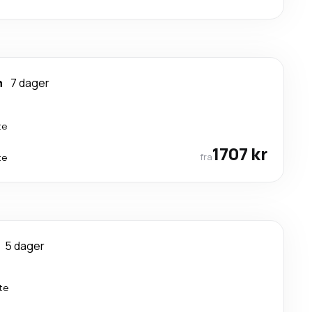
n
7 dager
te
1707 kr
fra
te
5 dager
te