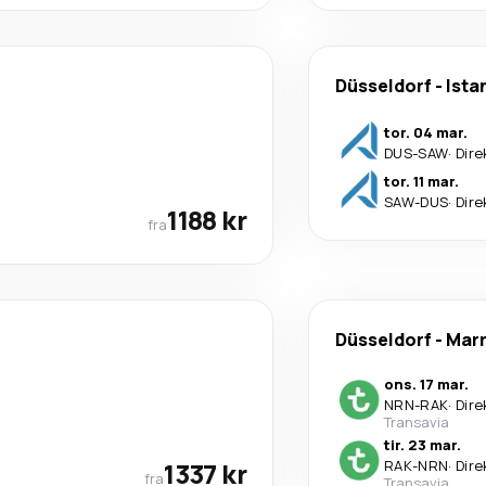
Düsseldorf
-
Ista
tor. 04 mar.
DUS
-
SAW
·
Dire
tor. 11 mar.
SAW
-
DUS
·
Dire
1188 kr
fra
Düsseldorf
-
Mar
ons. 17 mar.
NRN
-
RAK
·
Dire
Transavia
tir. 23 mar.
1337 kr
RAK
-
NRN
·
Dire
fra
Transavia