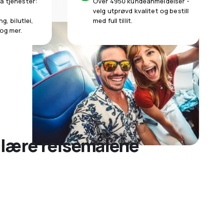
a tjenester:
Over 4950 kundeanmeldelser -
velg utprøvd kvalitet og bestill
g, bilutlei,
med full tillit.
 og mer.
ulære reisemålene