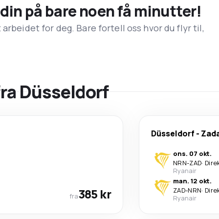
n din på bare noen få minutter!
rbeidet for deg. Bare fortell oss hvor du flyr til,
fra Düsseldorf
Düsseldorf
-
Zad
ons. 07 okt.
NRN
-
ZAD
·
Dire
Ryanair
man. 12 okt.
385 kr
ZAD
-
NRN
·
Dire
fra
Ryanair