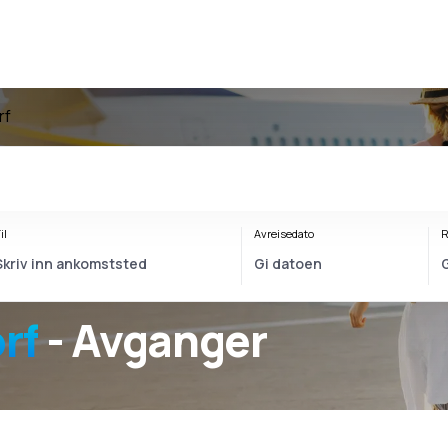
rf
il
Avreisedato
R
rf
- Avganger