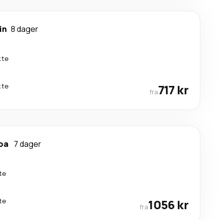
in
8 dager
kte
kte
717 kr
fra
boa
7 dager
te
te
1056 kr
fra