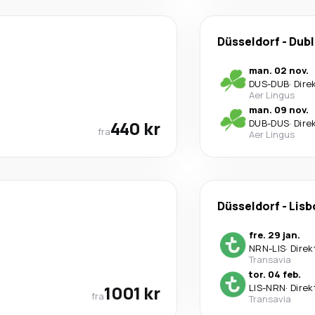
Düsseldorf
-
Dubl
man. 02 nov.
DUS
-
DUB
·
Dire
Aer Lingus
man. 09 nov.
440 kr
DUB
-
DUS
·
Dire
fra
Aer Lingus
Düsseldorf
-
Lis
fre. 29 jan.
NRN
-
LIS
·
Direk
Transavia
tor. 04 feb.
1001 kr
LIS
-
NRN
·
Direk
fra
Transavia