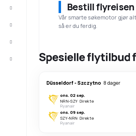
Bestill flyreise
Tilbud
Vår smarte søkemotor gjør alt a
Komplett
så er du ferdig.
reisen
Inspirasjon
og råd
Spesielle flytilbud 
Kundeservice
Düsseldorf
-
Szczytno
8 dager
ons. 02 sep.
NRN
-
SZY
·
Direkte
Ryanair
ons. 09 sep.
SZY
-
NRN
·
Direkte
Ryanair