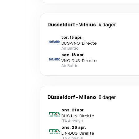
Düsseldorf
-
Vilnius
4 dager
tor. 15 apr.
DUS
-
VNO
·
Direkte
Air Baltic
søn. 18 apr.
VNO
-
DUS
·
Direkte
Air Baltic
Düsseldorf
-
Milano
8 dager
ons. 21 apr.
DUS
-
LIN
·
Direkte
ITA Airways
ons. 28 apr.
LIN
-
DUS
·
Direkte
ITA Airways