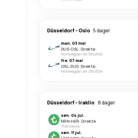
Düsseldorf
-
Oslo
5 dager
man. 03 mai
DUS
-
OSL
·
Direkte
Norwegian Air Shuttle
fre. 07 mai
OSL
-
DUS
·
Direkte
Norwegian Air Shuttle
Düsseldorf
-
Iraklio
8 dager
søn. 04 jul.
NRN
-
HER
·
Direkte
Transavia
søn. 11 jul.