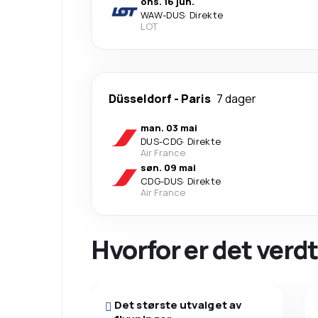
ons. 16 jun.
WAW
-
DUS
·
Direkte
LOT
Düsseldorf
-
Paris
7 dager
man. 03 mai
DUS
-
CDG
·
Direkte
Air France
søn. 09 mai
CDG
-
DUS
·
Direkte
Air France
Hvorfor er det verdt
Det største utvalget av