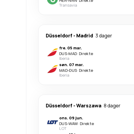
HER
-
NRN
·
Direkte
Transavia
Düsseldorf
-
Madrid
3 dager
fre. 05 mar.
DUS
-
MAD
·
Direkte
Iberia
søn. 07 mar.
MAD
-
DUS
·
Direkte
Iberia
Düsseldorf
-
Warszawa
8 dager
ons. 09 jun.
DUS
-
WAW
·
Direkte
LOT