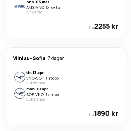
ons. 03 mar.
AMS
-
VNO
·
Direkte
Air Baltic
2255 kr
fra
Vilnius
-
Sofia
7 dager
tir. 13 apr.
VNO
-
SOF
·
1 stopp
Lufthansa
man. 19 apr.
SOF
-
VNO
·
1 stopp
Lufthansa
1890 kr
fra