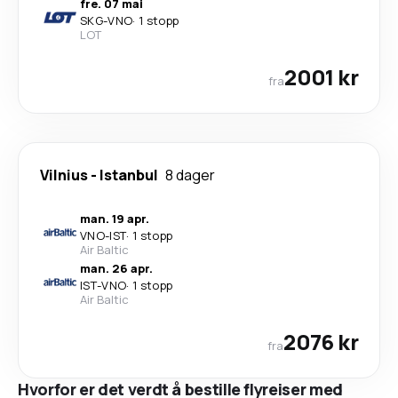
fre. 07 mai
SKG
-
VNO
·
1 stopp
LOT
2001 kr
fra
Vilnius
-
Istanbul
8 dager
man. 19 apr.
VNO
-
IST
·
1 stopp
Air Baltic
man. 26 apr.
IST
-
VNO
·
1 stopp
Air Baltic
2076 kr
fra
Hvorfor er det verdt å bestille flyreiser med