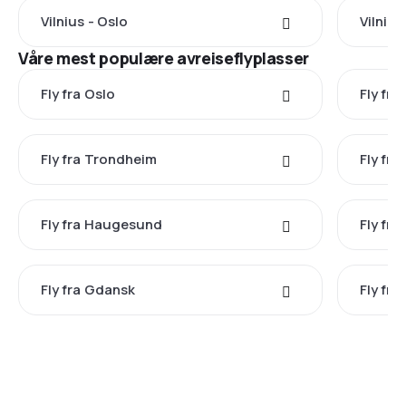
Vilnius - Oslo
Vilnius
Våre mest populære avreiseflyplasser
Fly fra Oslo
Fly fra
Fly fra Trondheim
Fly fr
Fly fra Haugesund
Fly fra
Fly fra Gdansk
Fly fr