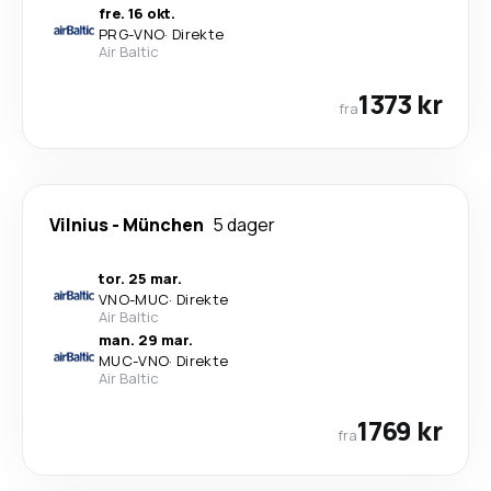
fre. 16 okt.
PRG
-
VNO
·
Direkte
Air Baltic
1373 kr
fra
Vilnius
-
München
5 dager
tor. 25 mar.
VNO
-
MUC
·
Direkte
Air Baltic
man. 29 mar.
MUC
-
VNO
·
Direkte
Air Baltic
1769 kr
fra