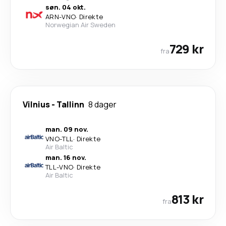
søn. 04 okt.
ARN
-
VNO
·
Direkte
Norwegian Air Sweden
729 kr
fra
Vilnius
-
Tallinn
8 dager
man. 09 nov.
VNO
-
TLL
·
Direkte
Air Baltic
man. 16 nov.
TLL
-
VNO
·
Direkte
Air Baltic
813 kr
fra