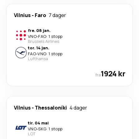
Vilnius
-
Faro
7 dager
fre. 08 jan.
VNO
-
FAO
·
1 stopp
Brussels Airlines
tor. 14 jan.
FAO
-
VNO
·
1 stopp
Lufthansa
1924 kr
fra
Vilnius
-
Thessaloníki
4 dager
tir. 04 mai
VNO
-
SKG
·
1 stopp
LOT