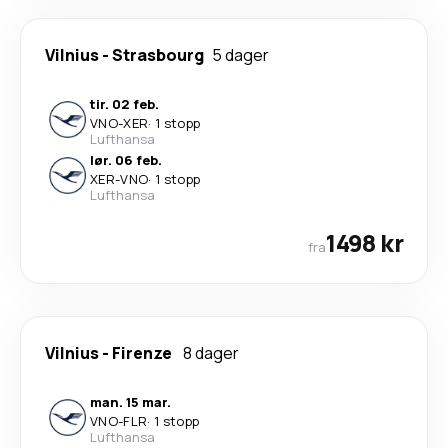
Vilnius
-
Strasbourg
5 dager
tir. 02 feb.
VNO
-
XER
·
1 stopp
Lufthansa
lør. 06 feb.
XER
-
VNO
·
1 stopp
Lufthansa
1498 kr
fra
Vilnius
-
Firenze
8 dager
man. 15 mar.
VNO
-
FLR
·
1 stopp
Lufthansa