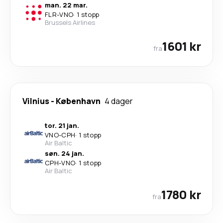
man. 22 mar.
FLR
-
VNO
·
1 stopp
Brussels Airlines
1601 kr
fra
Vilnius
-
København
4 dager
tor. 21 jan.
VNO
-
CPH
·
1 stopp
Air Baltic
søn. 24 jan.
CPH
-
VNO
·
1 stopp
Air Baltic
1780 kr
fra