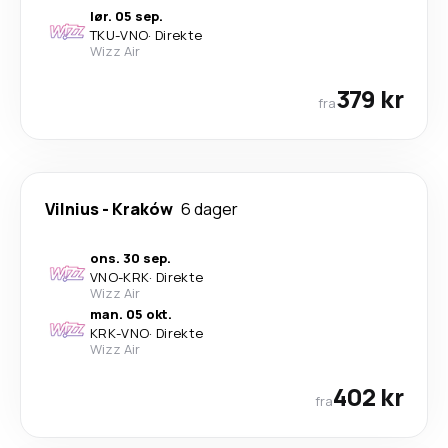
lør. 05 sep.
TKU
-
VNO
·
Direkte
Wizz Air
379 kr
fra
Vilnius
-
Kraków
6 dager
ons. 30 sep.
VNO
-
KRK
·
Direkte
Wizz Air
man. 05 okt.
KRK
-
VNO
·
Direkte
Wizz Air
402 kr
fra