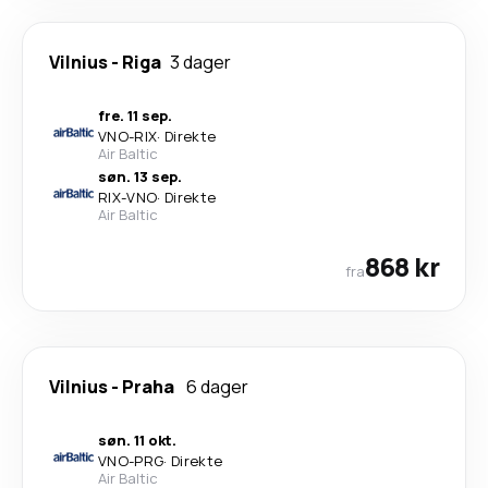
Vilnius
-
Riga
3 dager
fre. 11 sep.
VNO
-
RIX
·
Direkte
Air Baltic
søn. 13 sep.
RIX
-
VNO
·
Direkte
Air Baltic
868 kr
fra
Vilnius
-
Praha
6 dager
søn. 11 okt.
VNO
-
PRG
·
Direkte
Air Baltic