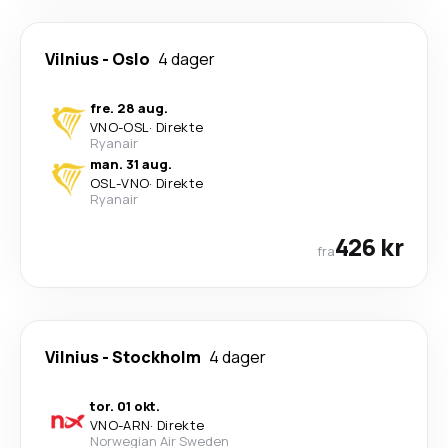
Vilnius
-
Oslo
4 dager
fre. 28 aug.
VNO
-
OSL
·
Direkte
Ryanair
man. 31 aug.
OSL
-
VNO
·
Direkte
Ryanair
426 kr
fra
Vilnius
-
Stockholm
4 dager
tor. 01 okt.
VNO
-
ARN
·
Direkte
Norwegian Air Sweden