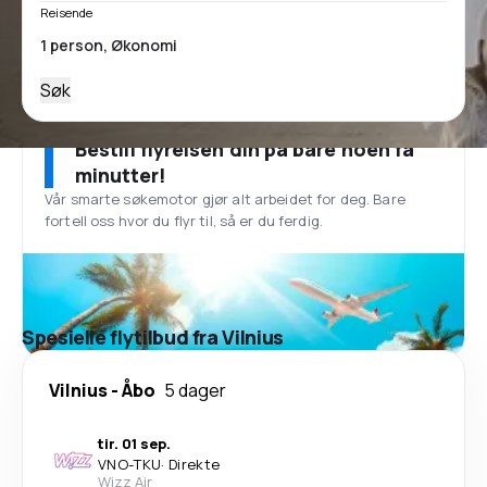
Reisende
Søk
Bestill flyreisen din på bare noen få
minutter!
Vår smarte søkemotor gjør alt arbeidet for deg. Bare
fortell oss hvor du flyr til, så er du ferdig.
Spesielle flytilbud fra Vilnius
Vilnius
-
Åbo
5 dager
tir. 01 sep.
VNO
-
TKU
·
Direkte
Wizz Air