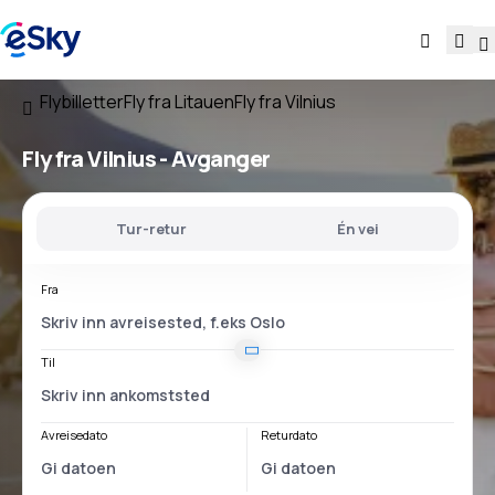
Flybilletter
Fly fra Litauen
Fly fra Vilnius
Fly
fra Vilnius
- Avganger
Tur-retur
Én vei
Fra
Til
Avreisedato
Returdato