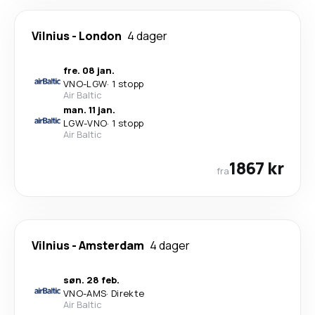
Vilnius
-
London
4 dager
fre. 08 jan.
VNO
-
LGW
·
1 stopp
Air Baltic
man. 11 jan.
LGW
-
VNO
·
1 stopp
Air Baltic
1867 kr
fra
Vilnius
-
Amsterdam
4 dager
søn. 28 feb.
VNO
-
AMS
·
Direkte
Air Baltic