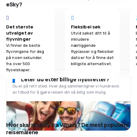
eSky?
Det største
Fleksibel søk
utvalget av
Utvid søket ditt til å
flyvninger
inkludere
Vi finner de beste
nærliggende
flyvningene for deg
flyplasser og fleksibel
på noen sekunder,
datoer for å finne det
fra over 500
billigste alternativet.
flyselskaper.
Leter du etter billige flybilletter?
Du er på rett sted. Hver dag sammenligner vi hundrevis
av tilbud for å gjøre reisen din så billig som mulig.
Hvor skal man fly fra Vilnius? De mest populære
reisemålene