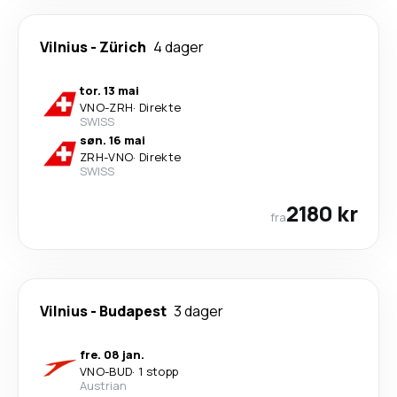
Vilnius
-
Zürich
4 dager
tor. 13 mai
VNO
-
ZRH
·
Direkte
SWISS
søn. 16 mai
ZRH
-
VNO
·
Direkte
SWISS
2180 kr
fra
Vilnius
-
Budapest
3 dager
fre. 08 jan.
VNO
-
BUD
·
1 stopp
Austrian