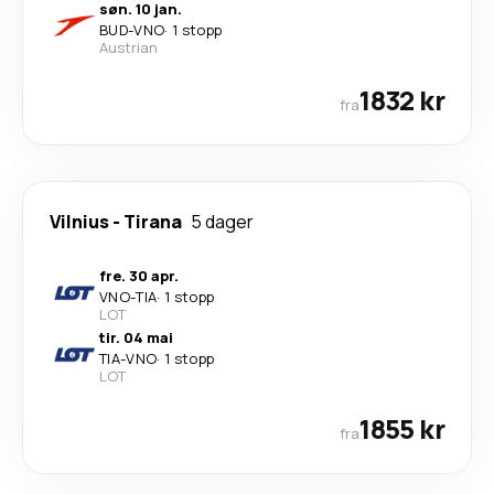
søn. 10 jan.
BUD
-
VNO
·
1 stopp
Austrian
1832 kr
fra
Vilnius
-
Tirana
5 dager
fre. 30 apr.
VNO
-
TIA
·
1 stopp
LOT
tir. 04 mai
TIA
-
VNO
·
1 stopp
LOT
1855 kr
fra