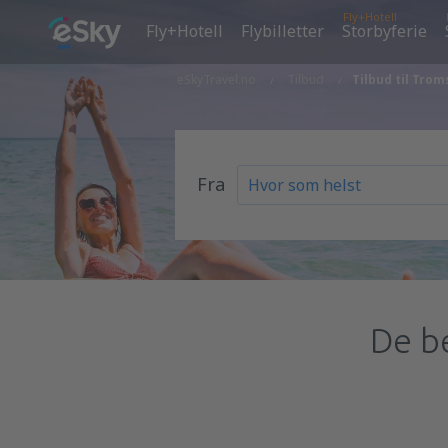
Fly+Hotell
Fly+Hotell
Flybilletter
Storbyferie
eSkyTravel.no
Tilbud
Tilbud til Trom
Fra
De be