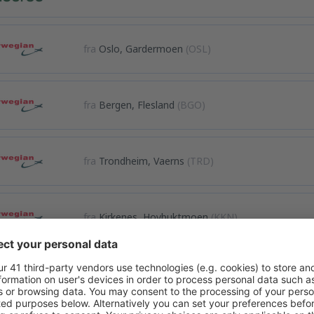
fra
Oslo, Gardermoen
(OSL)
fra
Bergen, Flesland
(BGO)
fra
Trondheim, Vaerns
(TRD)
fra
Kirkenes, Hoybuktmoen
(KKN)
Vis flere tilbud