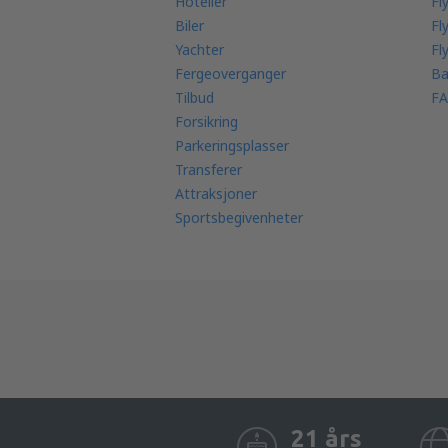
Hoteller
Fl
Biler
Fl
Yachter
Fl
Fergeoverganger
Ba
Tilbud
FA
Forsikring
Parkeringsplasser
Transferer
Attraksjoner
Sportsbegivenheter
21 års