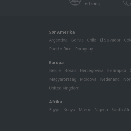
erfaring
Sør Amerika
Argentina
Bolivia
Chile
El Salvador
Col
Puerto Rico
Paraguay
Europa
België
Bosna i Hercegovina
България
Magyarország
Moldova
Nederland
Nor
United Kingdom
Afrika
Egypt
Kenya
Maroc
Nigeria
South Afri