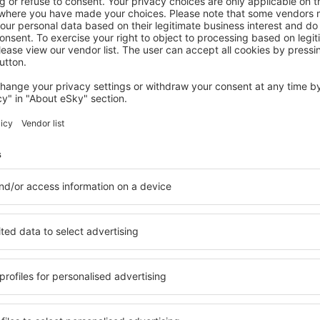
Til toppen av siden
Spar tid og penger!
Bestill Fly+Hotell på
eskytravel.no!
Sjekk