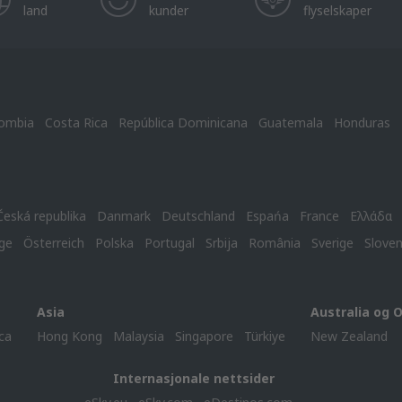
land
kunder
flyselskaper
ombia
Costa Rica
República Dominicana
Guatemala
Honduras
Česká republika
Danmark
Deutschland
Espańa
France
Ελλάδα
ge
Österreich
Polska
Portugal
Srbija
România
Sverige
Slove
Asia
Australia og 
ca
Hong Kong
Malaysia
Singapore
Türkiye
New Zealand
Internasjonale nettsider