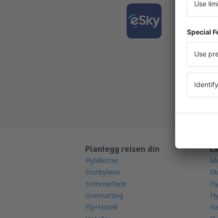
Last 
reisen
Den bes
Nye dagl
Alle bes
Planlegg reisen din
L
Flybilletter
Mo
Storbyferie
Mu
Sommerferie
Fl
Overnatting
Fl
Fly+Hotell
Na