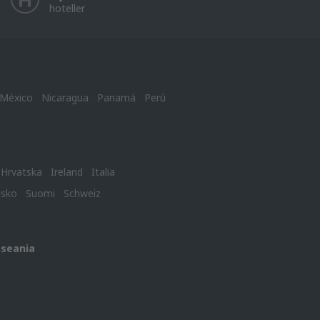
hoteller
México
Nicaragua
Panamá
Perú
Hrvatska
Ireland
Italia
nsko
Suomi
Schweiz
Oseania