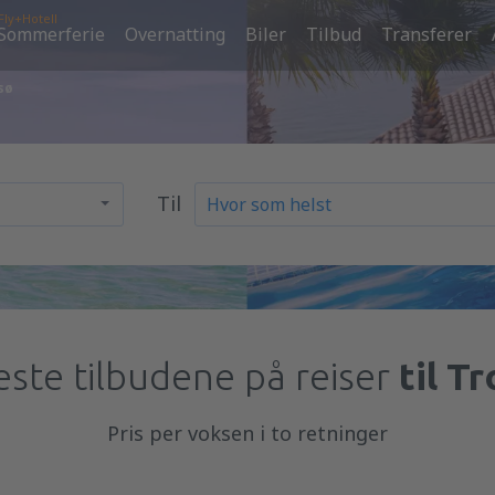
Fly+Hotell
Sommerferie
Overnatting
Biler
Tilbud
Transferer
sø
Til
ste tilbudene på reiser
til T
Pris per voksen i to retninger