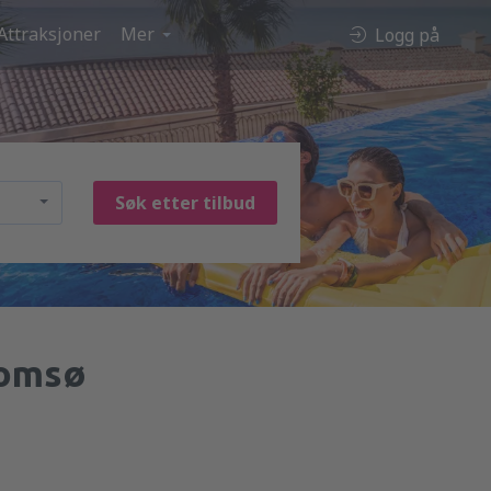
Attraksjoner
Mer
Logg på
Søk etter tilbud
romsø