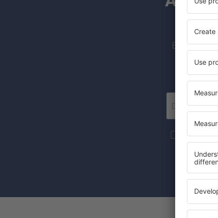
Abonne
Billige fly
Flere reise
nyhetsbrevs
Det å velge 
med å samty