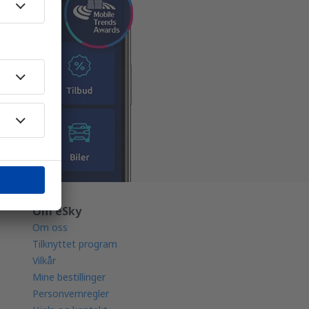
Om eSky
Om oss
Tilknyttet program
Vilkår
Mine bestillinger
Personvernregler