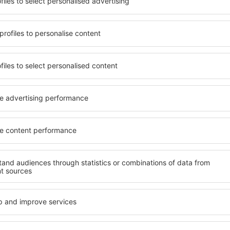
nter på nyhetsbrev reiser 
mindre
reiser, storbyferie, sommerferie - få unike reisetil
andre.
Vi sender bare de beste, vi lover!
r til fantastiske priser i vårt nyhetsbrev.
Jeg samtykker til å motta e-poste
form med markedsføringsinformasjon eSky.pl S.A..
avkrysningsruten for å motta nyhetsbrev og klikke på „Jeg bestiller og betaler
kke til å behandle personlige data