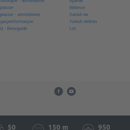
yselskaper - anmeldelser
Ryanair
yplasser
Wideroe
yplasser - anmeldelser
Danish Air
gasjeinformasjon
Turkish Airlines
Q - Reiseguide
Lot
50
150 m
950