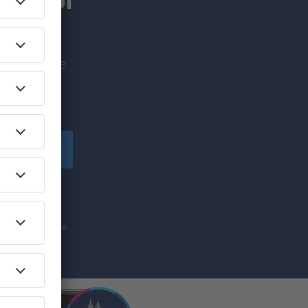
mer for
bud før alle
Abonner
r i
” er ensbetydende