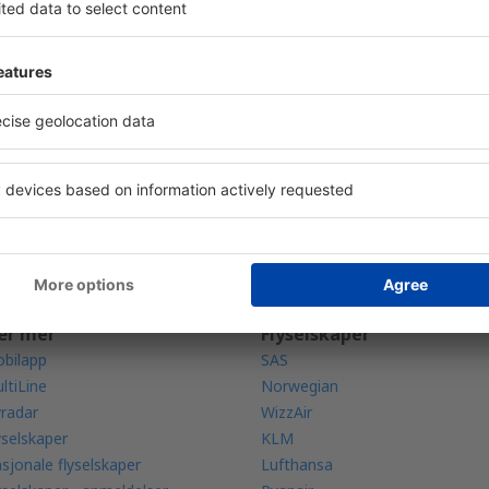
ned appen vår
og planlegg
e dine enkelt
t rangerte appen i reisekategorien
ige tilbud til fingerspissene
tillingene dine på ett sted
ær mer
Flyselskaper
bilapp
SAS
ltiLine
Norwegian
yradar
WizzAir
yselskaper
KLM
sjonale flyselskaper
Lufthansa