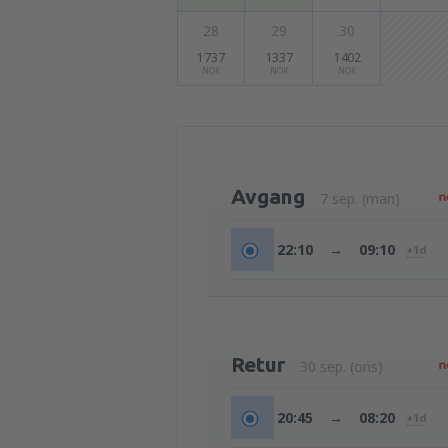
28
29
30
1737
1337
1402
NOK
NOK
NOK
Avgang
7 sep. (man)
22:10
→
09:10
+1d
Retur
30 sep. (ons)
20:45
→
08:20
+1d