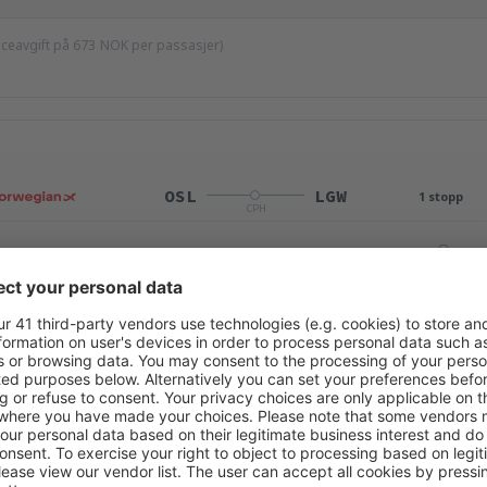
viceavgift på
673
NOK
per passasjer)
OSL
LGW
1 stopp
CPH
Total reisetid:
12h
detaljer
LGW
OSL
1 stopp
CPH
Total reisetid:
7h 10min
detaljer