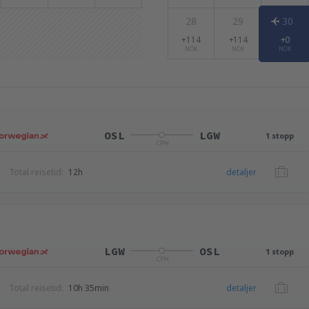
28
29
30
+114
+114
+0
NOK
NOK
NOK
OSL
LGW
1 stopp
CPH
Total reisetid:
12h
detaljer
LGW
OSL
1 stopp
CPH
Total reisetid:
10h 35min
detaljer