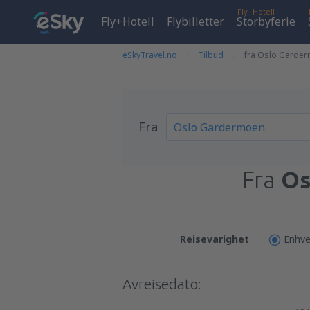
Fly+Hotell
Fly+Hotell
Flybilletter
Storbyferie
eSkyTravel.no
Tilbud
fra Oslo Garder
Fra
Fra
Os
Reisevarighet
Enhve
Avreisedato: