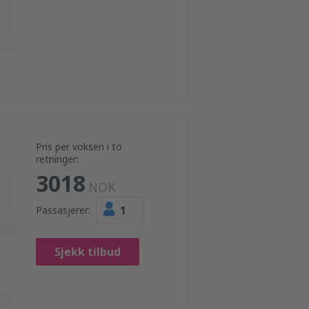
Pris per voksen i to
retninger:
3018
NOK
1
Passasjerer:
Sjekk tilbud