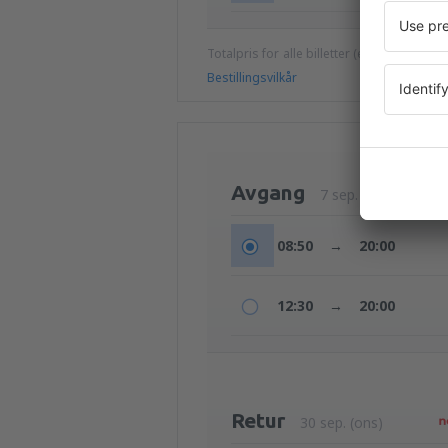
Totalpris for alle billetter (ekskludert ser
Bestillingsvilkår
Avgang
7 sep. (man)
08:50
→
20:00
12:30
→
20:00
Retur
30 sep. (ons)