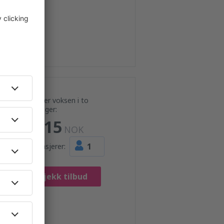
Pris per voksen i to
retninger:
2915
NOK
1
Passasjerer:
Sjekk tilbud