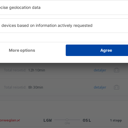
viceavgift på
701
NOK
per passasjer)
OSL
LGW
1 stopp
CPH
Total reisetid:
12h 10min
detaljer
Total reisetid:
8h 30min
detaljer
LGW
OSL
1 stopp
CPH