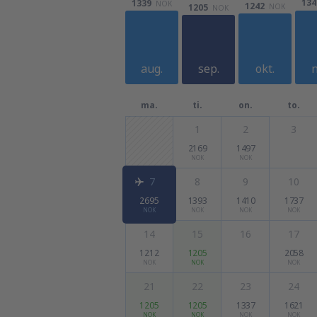
134
1339
NOK
1242
1205
NOK
NOK
aug.
sep.
okt.
n
ma.
ti.
on.
to.
1
2
3
2169
1497
NOK
NOK
7
8
9
10
2695
1393
1410
1737
NOK
NOK
NOK
NOK
14
15
16
17
1212
1205
2058
NOK
NOK
NOK
21
22
23
24
1205
1205
1337
1621
NOK
NOK
NOK
NOK