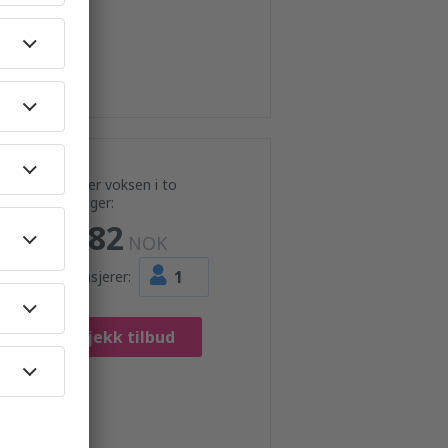
Pris per voksen i to
retninger:
2982
NOK
1
Passasjerer:
Sjekk tilbud