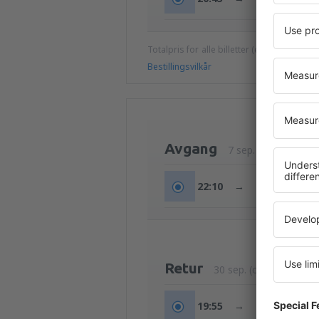
Totalpris for alle billetter (ekskludert ser
Bestillingsvilkår
Avgang
7 sep. (man)
22:10
→
09:10
+1d
Retur
30 sep. (ons)
19:55
→
08:00
+1d