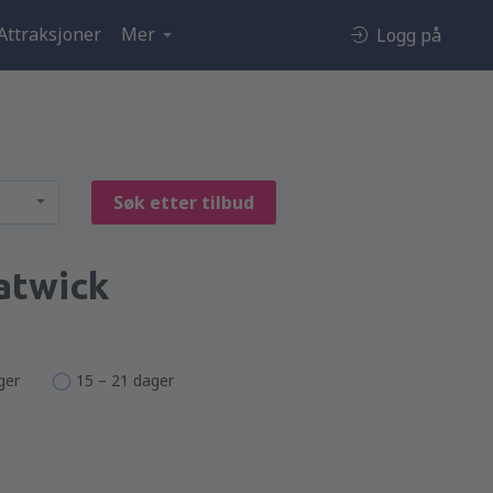
Attraksjoner
Mer
Logg på
Søk etter tilbud
atwick
ger
15 – 21 dager