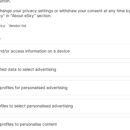
Total reisetid:
4h 30min
detaljer
viceavgift på
688
NOK
per passasjer)
OSL
LGW
1 stopp
CPH
Total reisetid:
5h
detaljer
LGW
OSL
1 stopp
CPH
Total reisetid:
10h 35min
detaljer