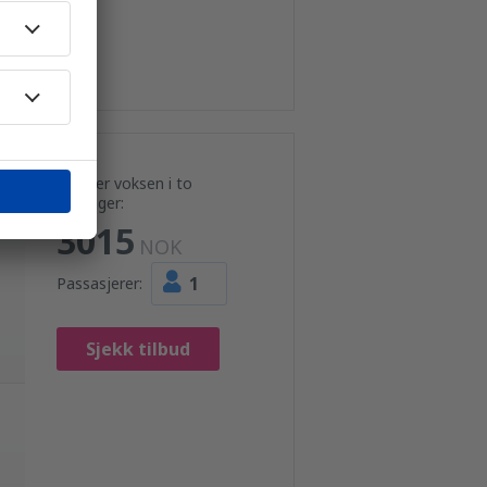
Pris per voksen i to
retninger:
3015
NOK
1
Passasjerer:
Sjekk tilbud