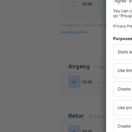
10:00
→
15:30
Totalpris for alle billetter (ekskludert ser
Bestillingsvilkår
Avgang
7 sep. (man)
16:00
→
20:00
Retur
30 sep. (ons)
20:45
→
08:20
+1d