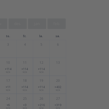
.
des.
jan.
feb.
to.
fr.
lø.
sø.
3
4
5
6
10
11
12
13
+114
+114
+114
NOK
NOK
NOK
17
18
19
20
+11
+114
+114
+402
NOK
NOK
NOK
NOK
24
25
26
27
+6
+3
+216
+319
NOK
NOK
NOK
NOK