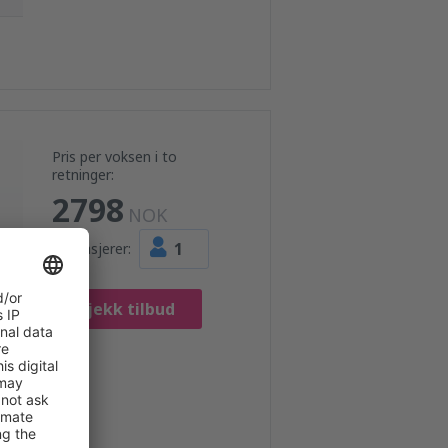
Pris per voksen i to
retninger:
2798
NOK
1
Passasjerer:
Sjekk tilbud