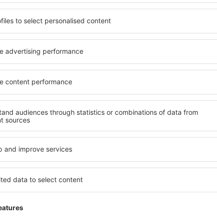
viceavgift på
701
NOK
per passasjer)
OSL
LGW
1 stopp
CPH
Total reisetid:
12h
detaljer
LGW
OSL
1 stopp
ARN
Total reisetid:
11h 5min
detaljer