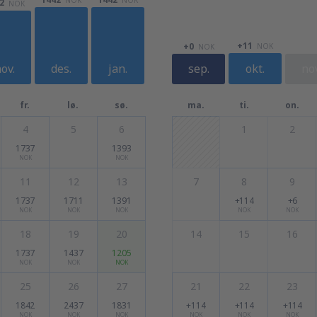
2
NOK
+11
+0
NOK
NOK
ov.
des.
jan.
sep.
okt.
nov
fr.
lø.
sø.
ma.
ti.
on.
4
5
6
1
2
1737
1393
NOK
NOK
11
12
13
7
8
9
1737
1711
1391
+114
+6
NOK
NOK
NOK
NOK
NOK
18
19
20
14
15
16
1737
1437
1205
NOK
NOK
NOK
25
26
27
21
22
23
1842
2437
1831
+114
+114
+114
NOK
NOK
NOK
NOK
NOK
NOK