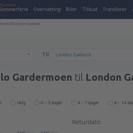
Fly+Hotell
Sommerferie
Overnatting
Biler
Tilbud
Transferer
moen til London Gatwick
Til
lo Gardermoen
til
London G
r
Helg
0 – 3 dager
4 – 7 dager
8 – 14 da
Returdato:
1442
1442
NOK
NOK