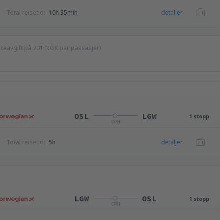
Total reisetid:
10h 35min
detaljer
viceavgift på
701
NOK
per passasjer)
OSL
LGW
1 stopp
CPH
Total reisetid:
5h
detaljer
LGW
OSL
1 stopp
CPH