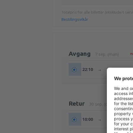
Totalpris for alle billetter (ekskludert ser
Bestillingsvilkår
Avgang
7 sep. (man)
22:10
→
09:10
+1d
Retur
30 sep. (ons)
10:00
→
18:10