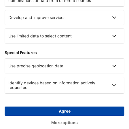
Personvern
Land
Internasjonale nettsider
eSky.eu
eSky.com
eDestinos.com
Copyright © eSkyTravel.no. Alle rettigheter forbeholdt.