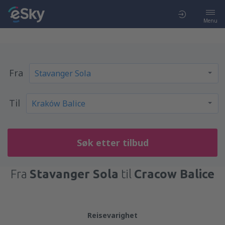
Menu
Fra
Til
Søk etter tilbud
Fra
Stavanger Sola
til
Cracow Balice
Reisevarighet