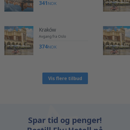
341
NOK
Kraków
Avgang fra Oslo
374
NOK
Vis flere tilbud
Spar tid og penger!