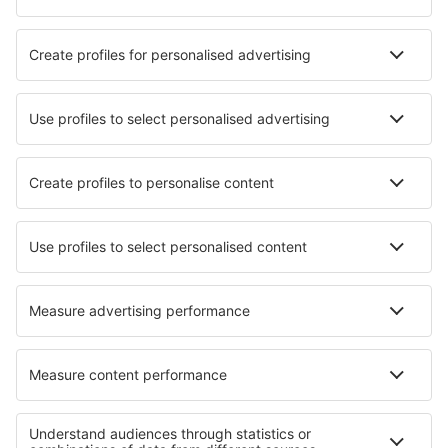
SAS
Norwegian
WizzAir
KLM
Lufthansa
Ryanair
Wideroe
Danish Air
Turkish Airlines
Lot
Om eSky
Vilkår
Mine bestillinger
Personvernregler
Hjelp og kontakt