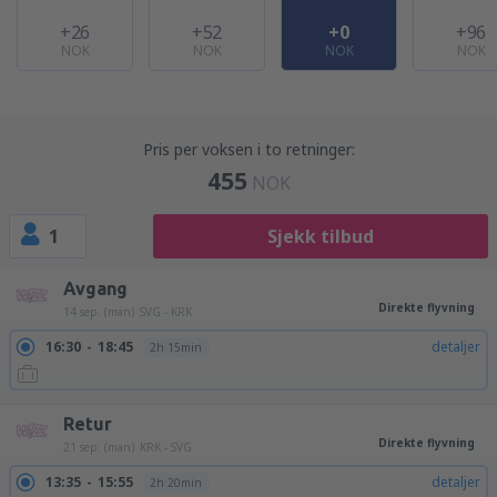
+26
+52
+0
+96
NOK
NOK
NOK
NOK
Pris per voksen i to retninger:
455
NOK
1
Sjekk tilbud
Avgang
Direkte flyvning
14 sep. (man)
SVG - KRK
16:30
18:45
detaljer
2h 15min
Retur
Direkte flyvning
21 sep. (man)
KRK - SVG
13:35
15:55
detaljer
2h 20min