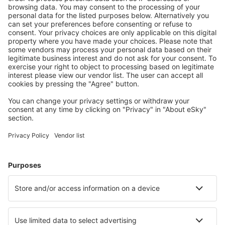
Planlegg reisen din
Flybilletter
Storbyferie
Sommerferie
Overnatting
Fly+Hotell
Hoteller
Transferer
Attraksjoner
Sportsbegivenheter
Lær mer
Mobilapp
Flyselskaper