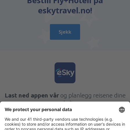
Bestill Fly+Hotell på
eskytravel.no!
Sjekk
Last ned appen vår
og planlegg reisene dine
enkelt