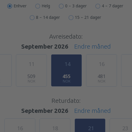
Enhver
Helg
0 – 3 dager
4 – 7 dager
8 – 14 dager
15 – 21 dager
Avreisedato:
September 2026
Endre måned
11
14
16
1
509
455
481
K
NOK
NOK
NOK
Returdato:
September 2026
Endre måned
16
18
21
23