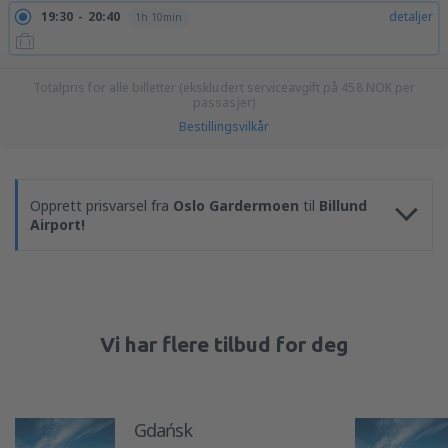
19:30
20:40
detaljer
1h 10min
Totalpris for alle billetter (ekskludert serviceavgift på
458
NOK
per
passasjer)
Bestillingsvilkår
Opprett prisvarsel fra
Oslo Gardermoen
til
Billund
Airport!
Vi har flere tilbud for deg
Gdańsk