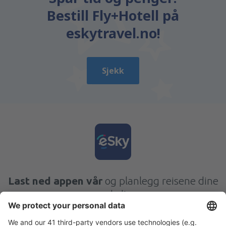
Bestill Fly+Hotell på
eskytravel.no!
Sjekk
Last ned appen vår
og planlegg reisene dine
enkelt