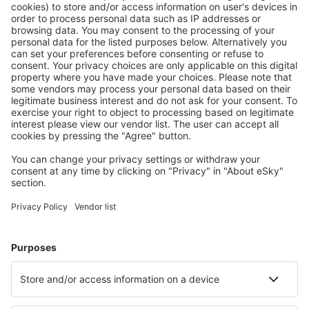
Planlegg reisen din
Flybilletter
Storbyferie
Sommerferie
Overnatting
Fly+Hotell
Hoteller
Transferer
Attraksjoner
Sportsbegivenheter
Lær mer
Mobilapp