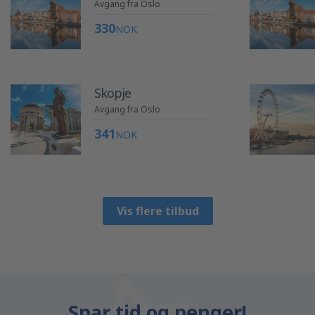
Avgang fra Oslo
330
NOK
Skopje
Avgang fra Oslo
341
NOK
Vis flere tilbud
Spar tid og penger!