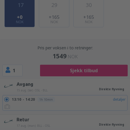
17
29
30
+0
+165
+165
NOK
NOK
NOK
Pris per voksen i to retninger:
1549
NOK
1
Sjekk tilbud
Avgang
Direkte flyvning
15 aug. (lør)
OSL - BLL
13:10
14:20
detaljer
1h 10min
Retur
Direkte flyvning
17 aug. (man)
BLL - OSL