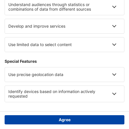
Hjelp og kontakt
Personvern
Land
Internasjonale nettsider
eSky.eu
eSky.com
eDestinos.com