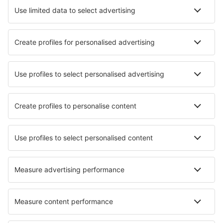
Flyselskaper
SAS
Norwegian
WizzAir
KLM
Lufthansa
Ryanair
Wideroe
Danish Air
Turkish Airlines
Lot
Om eSky
Vilkår
Mine bestillinger
Personvernregler