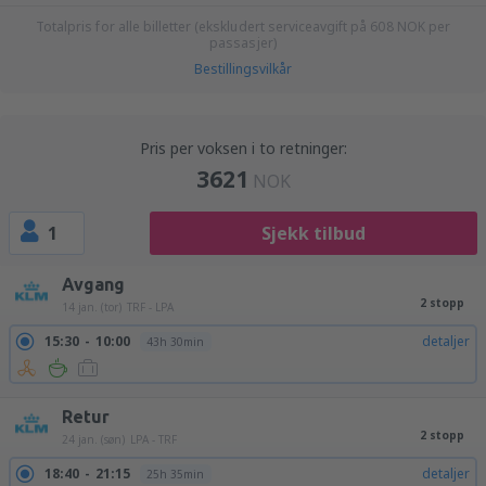
Totalpris for alle billetter (ekskludert serviceavgift på
608
NOK
per
passasjer)
Bestillingsvilkår
Pris per voksen i to retninger:
3621
NOK
1
Sjekk tilbud
Avgang
2 stopp
14 jan. (tor)
TRF - LPA
15:30
10:00
detaljer
43h 30min
Retur
2 stopp
24 jan. (søn)
LPA - TRF
18:40
21:15
detaljer
25h 35min