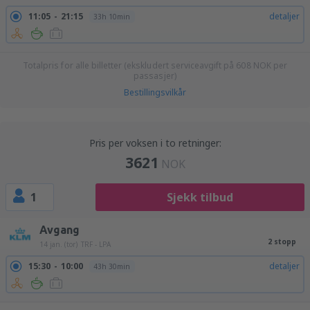
11:05
21:15
detaljer
33h 10min
Totalpris for alle billetter (ekskludert serviceavgift på
608
NOK
per
passasjer)
Bestillingsvilkår
Pris per voksen i to retninger:
3621
NOK
1
Sjekk tilbud
Avgang
2 stopp
14 jan. (tor)
TRF - LPA
15:30
10:00
detaljer
43h 30min