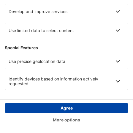
11:05
08:35
detaljer
20h 30min
Totalpris for alle billetter (ekskludert serviceavgift på
608
NOK
per
passasjer)
Bestillingsvilkår
Pris per voksen i to retninger:
4010
NOK
1
Sjekk tilbud
Avgang
2 stopp
14 jan. (tor)
TRF - LPA
18:35
10:00
detaljer
40h 25min