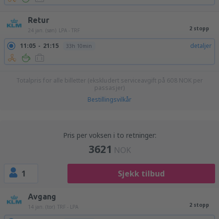
Retur
2 stopp
24 jan. (søn)
LPA - TRF
11:05
21:15
detaljer
33h 10min
Totalpris for alle billetter (ekskludert serviceavgift på
608
NOK
per
passasjer)
Bestillingsvilkår
Pris per voksen i to retninger:
3621
NOK
1
Sjekk tilbud
Avgang
2 stopp
14 jan. (tor)
TRF - LPA