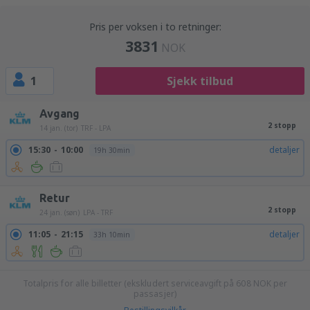
Pris per voksen i to retninger:
3831
NOK
1
Sjekk tilbud
Avgang
2 stopp
14 jan. (tor)
TRF - LPA
15:30
10:00
detaljer
19h 30min
Retur
2 stopp
24 jan. (søn)
LPA - TRF
11:05
21:15
detaljer
33h 10min
Totalpris for alle billetter (ekskludert serviceavgift på
608
NOK
per
passasjer)