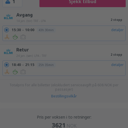
1
Sjekk tilbud
Avgang
2 stopp
14 jan. (tor)
TRF - LPA
15:30
10:00
detaljer
43h 30min
Retur
2 stopp
24 jan. (søn)
LPA - TRF
18:40
21:15
detaljer
25h 35min
Totalpris for alle billetter (ekskludert serviceavgift på
608
NOK
per
passasjer)
Bestillingsvilkår
Pris per voksen i to retninger:
3621
NOK