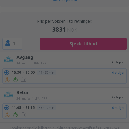
Bestillingsvilkår
Pris per voksen i to retninger:
3831
NOK
1
Sjekk tilbud
Avgang
2 stopp
14 jan. (tor)
TRF - LPA
15:30
10:00
detaljer
19h 30min
Retur
2 stopp
24 jan. (søn)
LPA - TRF
11:05
21:15
detaljer
33h 10min
Totalpris for alle billetter (ekskludert serviceavgift på
608
NOK
per