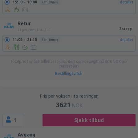
15:30
10:00
detaljer
43h 30min
Retur
2 stopp
24 jan. (søn)
LPA - TRF
11:05
21:15
detaljer
33h 10min
Totalpris for alle billetter (ekskludert serviceavgift på
608
NOK
per
passasjer)
Bestillingsvilkår
Pris per voksen i to retninger:
3621
NOK
1
Sjekk tilbud
Avgang