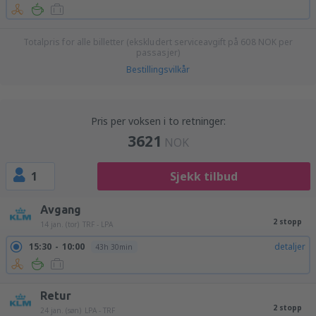
Totalpris for alle billetter (ekskludert serviceavgift på
608
NOK
per
passasjer)
Bestillingsvilkår
Pris per voksen i to retninger:
3621
NOK
1
Sjekk tilbud
Avgang
2 stopp
14 jan. (tor)
TRF - LPA
15:30
10:00
detaljer
43h 30min
Retur
2 stopp
24 jan. (søn)
LPA - TRF