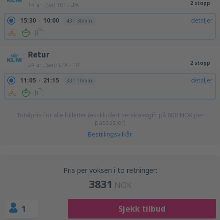
2 stopp
14 jan. (tor)
TRF - LPA
15:30
10:00
detaljer
43h 30min
Retur
2 stopp
24 jan. (søn)
LPA - TRF
11:05
21:15
detaljer
33h 10min
Totalpris for alle billetter (ekskludert serviceavgift på
608
NOK
per
passasjer)
Bestillingsvilkår
Pris per voksen i to retninger:
3831
NOK
1
Sjekk tilbud