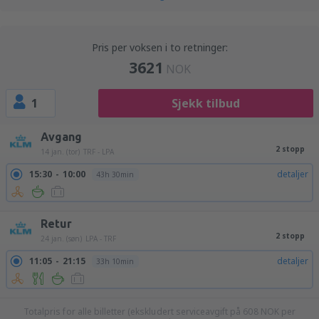
Pris per voksen i to retninger:
3621
NOK
1
Sjekk tilbud
Avgang
2 stopp
14 jan. (tor)
TRF - LPA
15:30
10:00
detaljer
43h 30min
Retur
2 stopp
24 jan. (søn)
LPA - TRF
11:05
21:15
detaljer
33h 10min
Totalpris for alle billetter (ekskludert serviceavgift på
608
NOK
per