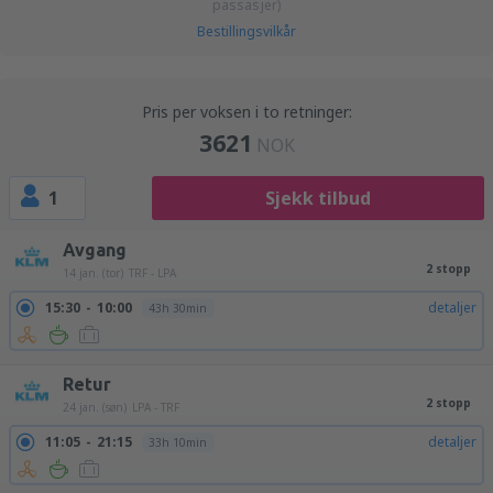
passasjer)
Bestillingsvilkår
Pris per voksen i to retninger:
3621
NOK
1
Sjekk tilbud
Avgang
2 stopp
14 jan. (tor)
TRF - LPA
15:30
10:00
detaljer
43h 30min
Retur
2 stopp
24 jan. (søn)
LPA - TRF
11:05
21:15
detaljer
33h 10min