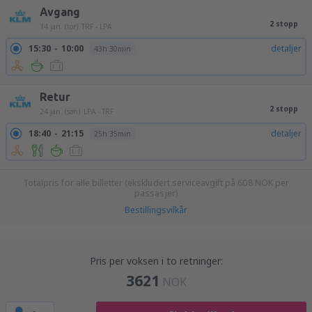
Avgang
2 stopp
14 jan. (tor)
TRF - LPA
15:30
10:00
detaljer
43h 30min
Retur
2 stopp
24 jan. (søn)
LPA - TRF
18:40
21:15
detaljer
25h 35min
Totalpris for alle billetter (ekskludert serviceavgift på
608
NOK
per
passasjer)
Bestillingsvilkår
Pris per voksen i to retninger:
3621
NOK