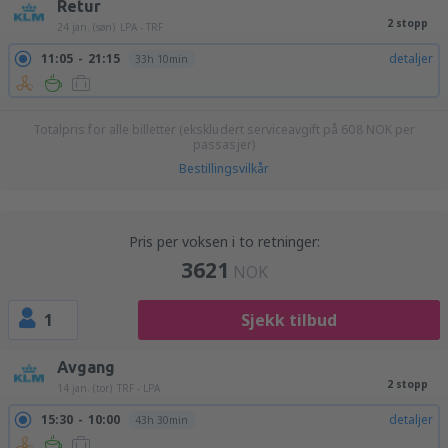
Retur
2 stopp
24 jan. (søn)
LPA - TRF
11:05
21:15
detaljer
33h 10min
Totalpris for alle billetter (ekskludert serviceavgift på
608
NOK
per
passasjer)
Bestillingsvilkår
Pris per voksen i to retninger:
3621
NOK
1
Sjekk tilbud
Avgang
2 stopp
14 jan. (tor)
TRF - LPA
15:30
10:00
detaljer
43h 30min