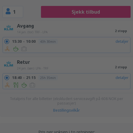
1
Sjekk tilbud
Avgang
2 stopp
14 jan. (tor)
TRF - LPA
15:30
10:00
detaljer
43h 30min
Retur
2 stopp
24 jan. (søn)
LPA - TRF
18:40
21:15
detaljer
25h 35min
Totalpris for alle billetter (ekskludert serviceavgift på
608
NOK
per
passasjer)
Bestillingsvilkår
Pris per voksen i to retninger: