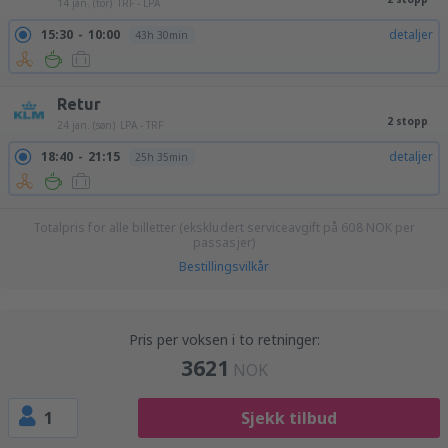
14 jan. (tor)
TRF - LPA
15:30
10:00
detaljer
43h 30min
Retur
2 stopp
24 jan. (søn)
LPA - TRF
18:40
21:15
detaljer
25h 35min
Totalpris for alle billetter (ekskludert serviceavgift på
608
NOK
per
passasjer)
Bestillingsvilkår
Pris per voksen i to retninger:
3621
NOK
1
Sjekk tilbud