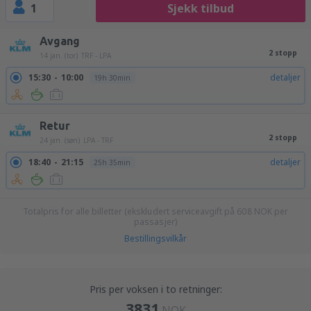
1
Sjekk tilbud
Avgang
2 stopp
14 jan. (tor)
TRF - LPA
15:30
10:00
detaljer
19h 30min
Retur
2 stopp
24 jan. (søn)
LPA - TRF
18:40
21:15
detaljer
25h 35min
Totalpris for alle billetter (ekskludert serviceavgift på
608
NOK
per
passasjer)
Bestillingsvilkår
Pris per voksen i to retninger:
3831
NOK