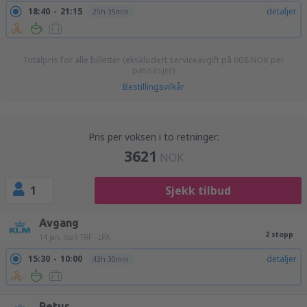
18:40
21:15
detaljer
25h 35min
Totalpris for alle billetter (ekskludert serviceavgift på
608
NOK
per
passasjer)
Bestillingsvilkår
Pris per voksen i to retninger:
3621
NOK
1
Sjekk tilbud
Avgang
2 stopp
14 jan. (tor)
TRF - LPA
15:30
10:00
detaljer
43h 30min
Retur