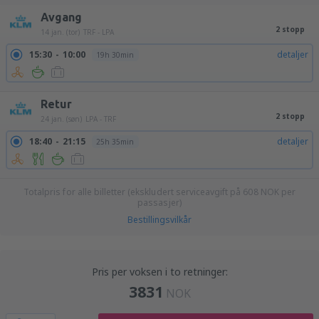
Avgang
2 stopp
14 jan. (tor)
TRF - LPA
15:30
10:00
detaljer
19h 30min
Retur
2 stopp
24 jan. (søn)
LPA - TRF
18:40
21:15
detaljer
25h 35min
Totalpris for alle billetter (ekskludert serviceavgift på
608
NOK
per
passasjer)
Bestillingsvilkår
Pris per voksen i to retninger:
3831
NOK