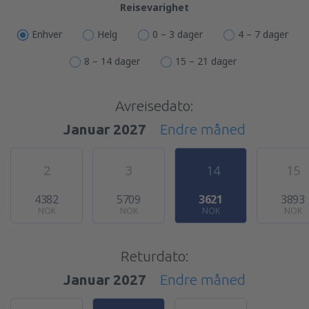
Reisevarighet
Enhver
Helg
0 – 3 dager
4 – 7 dager
8 – 14 dager
15 – 21 dager
Avreisedato:
Januar 2027
Endre måned
2
3
14
15
4382
5709
3621
3893
NOK
NOK
NOK
NOK
Returdato:
Januar 2027
Endre måned