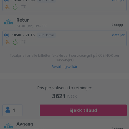
43h 30min
Retur
2 stopp
24 jan. (søn)
LPA - TRF
18:40
21:15
detaljer
25h 35min
Totalpris for alle billetter (ekskludert serviceavgift på
608
NOK
per
passasjer)
Bestillingsvilkår
Pris per voksen i to retninger:
3621
NOK
1
Sjekk tilbud
Avgang
2 stopp