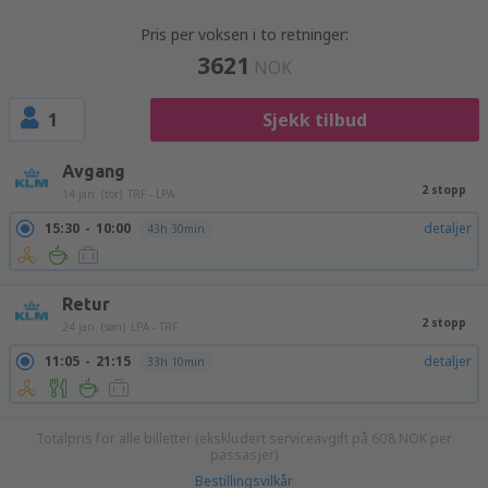
Pris per voksen i to retninger:
3621
NOK
1
Sjekk tilbud
Avgang
2 stopp
14 jan. (tor)
TRF - LPA
15:30
10:00
detaljer
43h 30min
Retur
2 stopp
24 jan. (søn)
LPA - TRF
11:05
21:15
detaljer
33h 10min
Totalpris for alle billetter (ekskludert serviceavgift på
608
NOK
per
passasjer)
Bestillingsvilkår