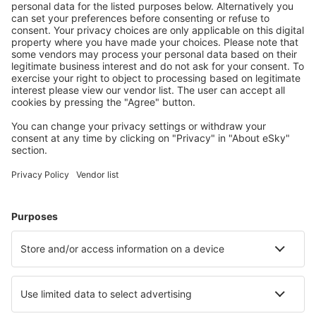
Totalpris for alle billetter (ekskludert serviceavgift på
608
NOK
per
passasjer)
Bestillingsvilkår
Pris per voksen i to retninger:
4010
NOK
1
Sjekk tilbud
Avgang
2 stopp
14 jan. (tor)
TRF - LPA
18:35
10:00
detaljer
40h 25min
Retur
2 stopp
24 jan. (søn)
LPA - TRF
18:40
15:05
detaljer
19h 25min