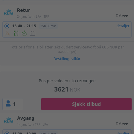
Retur
2 stopp
24 jan. (søn)
LPA - TRF
18:40
21:15
detaljer
25h 35min
Totalpris for alle billetter (ekskludert serviceavgift på
608
NOK
per
passasjer)
Bestillingsvilkår
Pris per voksen i to retninger:
3621
NOK
1
Sjekk tilbud
Avgang
2 stopp
14 jan. (tor)
TRF - LPA
15:30
10:00
detaljer