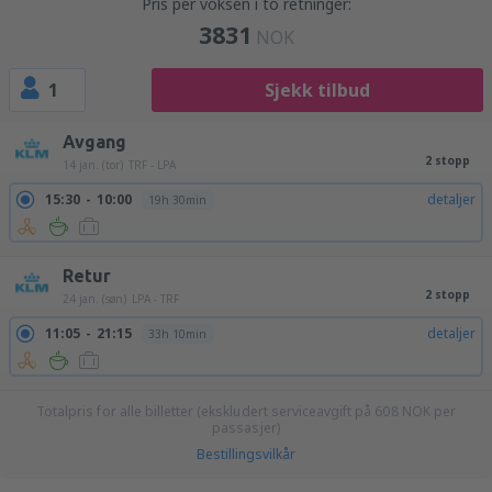
Pris per voksen i to retninger:
3831
NOK
1
Sjekk tilbud
Avgang
2 stopp
14 jan. (tor)
TRF - LPA
15:30
10:00
detaljer
19h 30min
Retur
2 stopp
24 jan. (søn)
LPA - TRF
11:05
21:15
detaljer
33h 10min
Totalpris for alle billetter (ekskludert serviceavgift på
608
NOK
per
passasjer)
Bestillingsvilkår