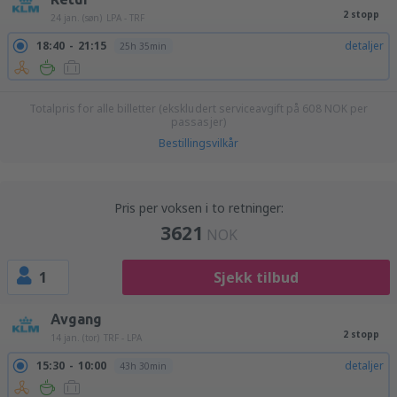
2 stopp
24 jan. (søn)
LPA - TRF
18:40
21:15
detaljer
25h 35min
Totalpris for alle billetter (ekskludert serviceavgift på
608
NOK
per
passasjer)
Bestillingsvilkår
Pris per voksen i to retninger:
3621
NOK
1
Sjekk tilbud
Avgang
2 stopp
14 jan. (tor)
TRF - LPA
15:30
10:00
detaljer
43h 30min