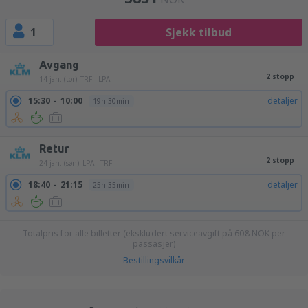
1
Sjekk tilbud
Avgang
2 stopp
14 jan. (tor)
TRF - LPA
15:30
10:00
detaljer
19h 30min
Retur
2 stopp
24 jan. (søn)
LPA - TRF
18:40
21:15
detaljer
25h 35min
Totalpris for alle billetter (ekskludert serviceavgift på
608
NOK
per
passasjer)
Bestillingsvilkår