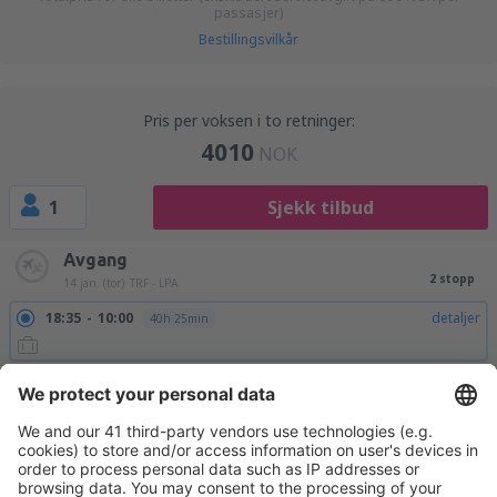
passasjer)
Bestillingsvilkår
Pris per voksen i to retninger:
4010
NOK
1
Sjekk tilbud
Avgang
2 stopp
14 jan. (tor)
TRF - LPA
18:35
10:00
detaljer
40h 25min
Retur
2 stopp
24 jan. (søn)
LPA - TRF
18:40
15:05
detaljer
19h 25min