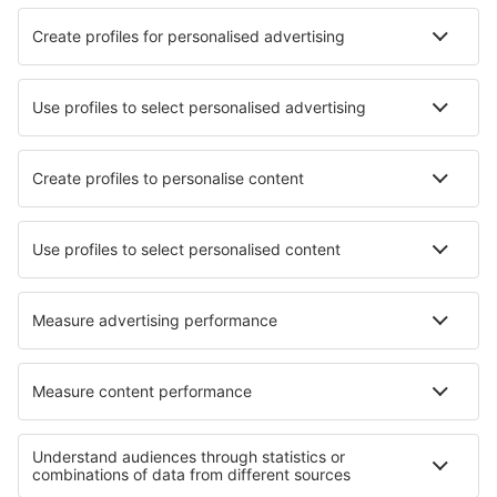
Totalpris for alle billetter (ekskludert serviceavgift på
608
NOK
per
passasjer)
Bestillingsvilkår
Pris per voksen i to retninger:
4010
NOK
1
Sjekk tilbud
Avgang
2 stopp
14 jan. (tor)
TRF - LPA
18:35
10:00
detaljer
40h 25min
Retur
2 stopp
24 jan. (søn)
LPA - TRF