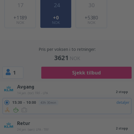
17
24
30
+1189
+0
+5380
NOK
NOK
NOK
Pris per voksen i to retninger:
3621
NOK
1
Sjekk tilbud
Avgang
2 stopp
14 jan. (tor)
TRF - LPA
15:30
10:00
detaljer
43h 30min
Retur
2 stopp
24 jan. (søn)
LPA - TRF