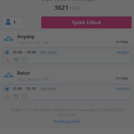
3621
NOK
1
Sjekk tilbud
Avgang
2 stopp
14 jan. (tor)
TRF - LPA
15:30
10:00
detaljer
43h 30min
Retur
2 stopp
24 jan. (søn)
LPA - TRF
11:05
21:15
detaljer
33h 10min
Totalpris for alle billetter (ekskludert serviceavgift på
608
NOK
per
passasjer)
Bestillingsvilkår