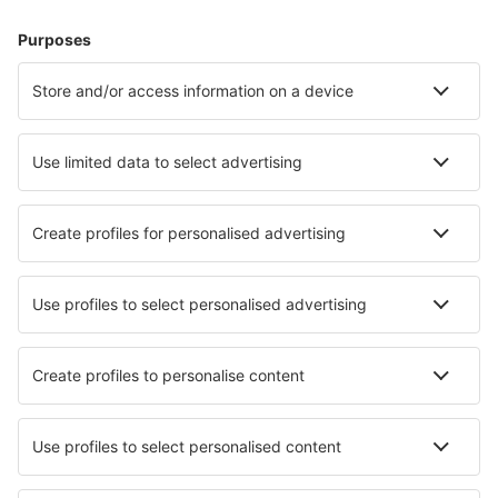
Sportsbegivenheter
Lær mer
Mobilapp
Flyselskaper
SAS
Norwegian
WizzAir
KLM
Lufthansa
Ryanair
Wideroe
Danish Air
Turkish Airlines
Lot