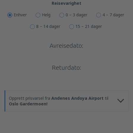
Reisevarighet
Enhver
Helg
0 – 3 dager
4 – 7 dager
8 – 14 dager
15 – 21 dager
Avreisedato:
Returdato:
Opprett prisvarsel fra
Andenes Andoya Airport
til
Oslo Gardermoen!