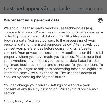
Last ned appen vår
og planlegg reisene dine
enkelt
Planlegg reisen din
Flybilletter
Storbyferie
Sommerferie
Overnatting
Fly+Hotell
Hoteller
Transferer
Attraksjoner