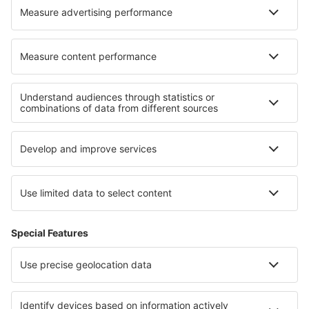
Om eSky
Vilkår
Mine bestillinger
Personvernregler
Hjelp og kontakt
Personvern
Land
Internasjonale nettsider
eSky.eu
eSky.com
eDestinos.com