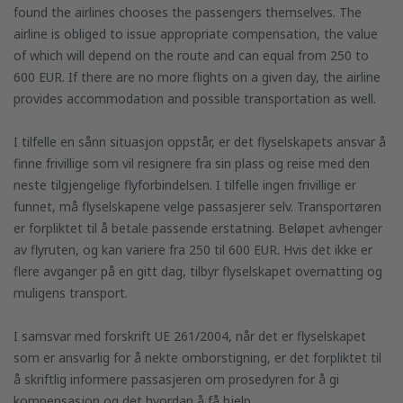
found the airlines chooses the passengers themselves. The
airline is obliged to issue appropriate compensation, the value
of which will depend on the route and can equal from 250 to
600 EUR. If there are no more flights on a given day, the airline
provides accommodation and possible transportation as well.
I tilfelle en sånn situasjon oppstår, er det flyselskapets ansvar å
finne frivillige som vil resignere fra sin plass og reise med den
neste tilgjengelige flyforbindelsen. I tilfelle ingen frivillige er
funnet, må flyselskapene velge passasjerer selv. Transportøren
er forpliktet til å betale passende erstatning. Beløpet avhenger
av flyruten, og kan variere fra 250 til 600 EUR. Hvis det ikke er
flere avganger på en gitt dag, tilbyr flyselskapet overnatting og
muligens transport.
I samsvar med forskrift UE 261/2004, når det er flyselskapet
som er ansvarlig for å nekte omborstigning, er det forpliktet til
å skriftlig informere passasjeren om prosedyren for å gi
kompensasjon og det hvordan å få hjelp.