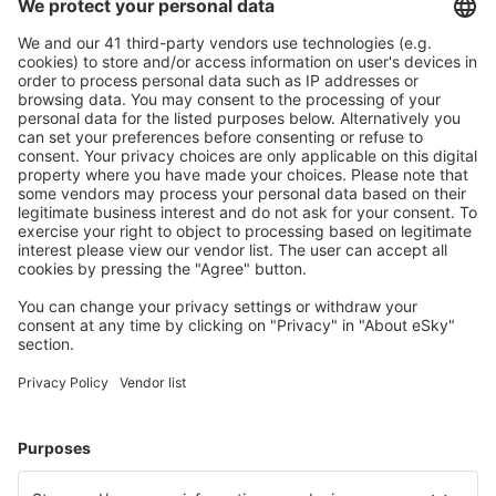
Planlegg reisen din
Flybilletter
Storbyferie
Sommerferie
Overnatting
Fly+Hotell
Hoteller
Transferer
Attraksjoner
Sportsbegivenheter
Lær mer