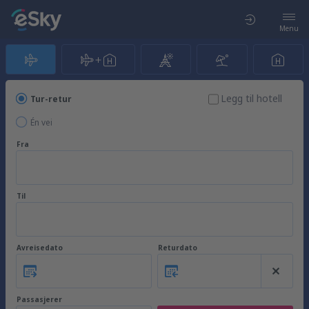
Menu
Legg til hotell
Tur-retur
Én vei
Fra
Til
Avreisedato
Returdato
Passasjerer