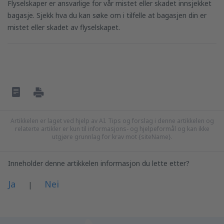
Flyselskaper er ansvarlige for vår mistet eller skadet innsjekket
bagasje. Sjekk hva du kan søke om i tilfelle at bagasjen din er
mistet eller skadet av flyselskapet.
Artikkelen er laget ved hjelp av AI. Tips og forslag i denne artikkelen og
relaterte artikler er kun til informasjons- og hjelpeformål og kan ikke
utgjøre grunnlag for krav mot {siteName}.
Inneholder denne artikkelen informasjon du lette etter?
Ja
Nei
|
Jeg synes at denne artikkelen;