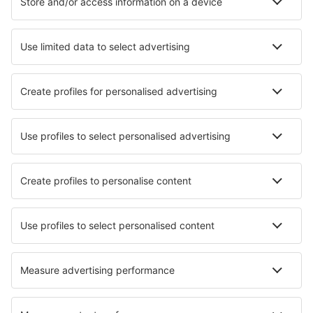
Mobilapp
Flyselskaper
SAS
Norwegian
WizzAir
KLM
Lufthansa
Ryanair
Wideroe
Danish Air
Turkish Airlines
Lot
Om eSky
Vilkår
Mine bestillinger