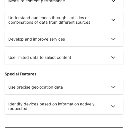
Personvernregler
Hjelp og kontakt
Personvern
Land
Internasjonale nettsider
eSky.eu
eSky.com
eDestinos.com